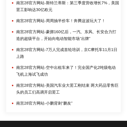
南宫28官方网站-斯特兰蒂斯：第三季度营收增长7%，美国
罢工影响达30亿欧元
南宫28官方网站-周周抽半价车！奔腾这波玩大了！
南宫28官方网站-豪掷160亿后，一汽、东风、长安合力打
造的超级平台，开始向电动智能市场“出牌”
南宫28官方网站-7万人完成首轮培训，京C摩托车11月1日
上路
南宫28官方网站-空中出租车来了！完全国产化2吨级电动
飞机上海试飞成功
南宫28官方网站-美国汽车业大罢工刚结束 两大药品零售巨
头的员工们高调开启罢工
南宫28官方网站-小鹏背刺“鹏友”