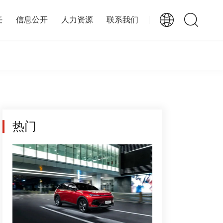
任
信息公开
人力资源
联系我们
热门