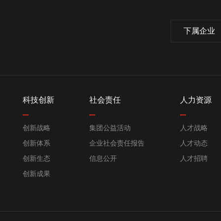
下属企业
科技创新
社会责任
人力资源
创新战略
集团公益活动
人才战略
创新体系
企业社会责任报告
人才动态
创新生态
信息公开
人才招聘
创新成果