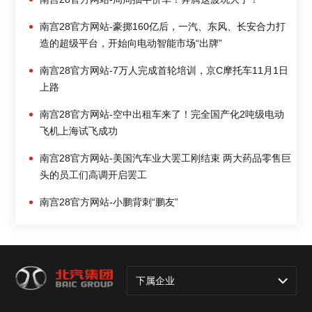
南宫28官方网站-豪掷160亿后，一汽、东风、长安合力打
造的超级平台，开始向电动智能市场“出牌”
南宫28官方网站-7万人完成首轮培训，京C摩托车11月1日
上路
南宫28官方网站-空中出租车来了！完全国产化2吨级电动
飞机上海试飞成功
南宫28官方网站-美国汽车业大罢工刚结束 两大药品零售巨
头的员工们高调开启罢工
南宫28官方网站-小鹏背刺“鹏友”
下属企业