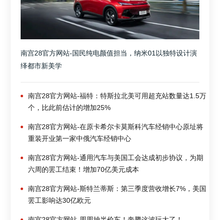
南宫28官方网站-国民纯电颜值担当，纳米01以独特设计演
绎都市新美学
南宫28官方网站-福特：特斯拉北美可用超充站数量达1.5万
个，比此前估计的增加25%
南宫28官方网站-在原卡希尔卡莫斯科汽车经销中心原址将
重装开业第一家中俄汽车经销中心
南宫28官方网站-通用汽车与美国工会达成初步协议，为期
六周的罢工结束！增加70亿美元成本
南宫28官方网站-斯特兰蒂斯：第三季度营收增长7%，美国
罢工影响达30亿欧元
南宫28官方网站-周周抽半价车！奔腾这波玩大了！