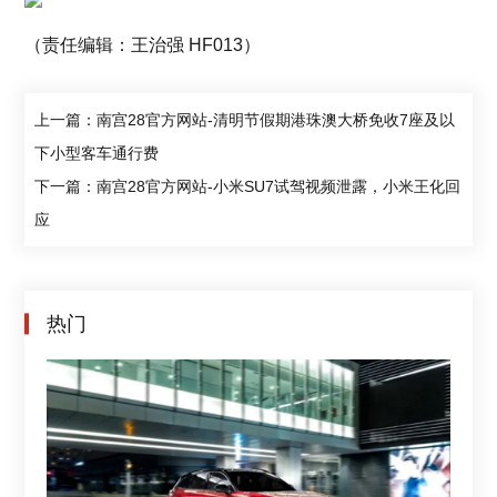
（责任编辑：王治强 HF013）
上一篇：南宫28官方网站-清明节假期港珠澳大桥免收7座及以
下小型客车通行费
下一篇：南宫28官方网站-小米SU7试驾视频泄露，小米王化回
应
热门