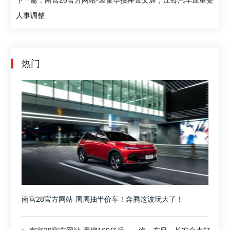
人事调整
热门
南宫28官方网站-周周抽半价车！奔腾这波玩大了！