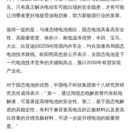
见。只有真正解决电动车可能出现的安全隐患，才有可能
让消费者更好地接受油电切换，助力新能源行业的发展。
值得一提的是，与液态锂电池相比，固态电池具备高安全
性、高能量密度、体积小、耐低温等优势，丰田、宝马、
大众、比亚迪(002594)等国内外车企，均在加速布局固态
电池技术路线。欧阳明高也曾公开表示，全固态电池是下
一代电池技术竞争的关键制高点，预计2030年有望实现
产业化。
对于固态电池的优势，中国电子科技集团第十八研究所研
究员肖成伟表示：" 第一，通过用固态电解质替代有机电
解液，可显著提高锂电池的安全性。第二，基于固态电解
质的高稳定性，有利于兼容更高电压的正极材料以及更高
比容量的含锂负极材料，可进一步提升锂电池的能量密
度。"