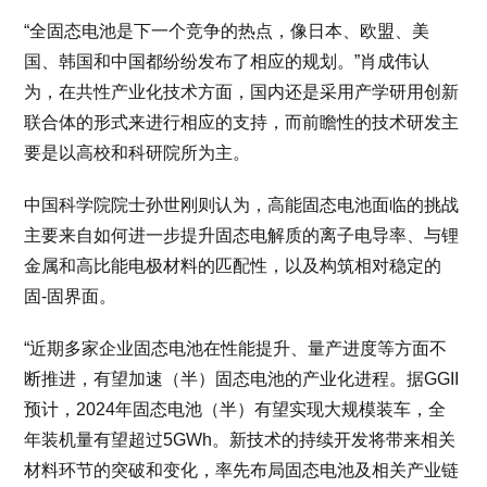
“全固态电池是下一个竞争的热点，像日本、欧盟、美
国、韩国和中国都纷纷发布了相应的规划。”肖成伟认
为，在共性产业化技术方面，国内还是采用产学研用创新
联合体的形式来进行相应的支持，而前瞻性的技术研发主
要是以高校和科研院所为主。
中国科学院院士孙世刚则认为，高能固态电池面临的挑战
主要来自如何进一步提升固态电解质的离子电导率、与锂
金属和高比能电极材料的匹配性，以及构筑相对稳定的
固-固界面。
“近期多家企业固态电池在性能提升、量产进度等方面不
断推进，有望加速（半）固态电池的产业化进程。据GGII
预计，2024年固态电池（半）有望实现大规模装车，全
年装机量有望超过5GWh。新技术的持续开发将带来相关
材料环节的突破和变化，率先布局固态电池及相关产业链