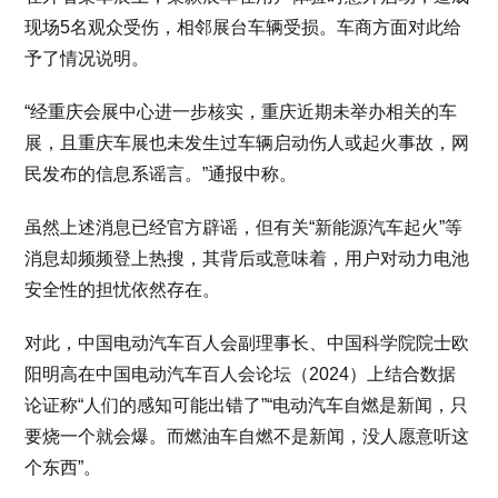
现场5名观众受伤，相邻展台车辆受损。车商方面对此给
予了情况说明。
“经重庆会展中心进一步核实，重庆近期未举办相关的车
展，且重庆车展也未发生过车辆启动伤人或起火事故，网
民发布的信息系谣言。”通报中称。
虽然上述消息已经官方辟谣，但有关“新能源汽车起火”等
消息却频频登上热搜，其背后或意味着，用户对动力电池
安全性的担忧依然存在。
对此，中国电动汽车百人会副理事长、中国科学院院士欧
阳明高在中国电动汽车百人会论坛（2024）上结合数据
论证称“人们的感知可能出错了”“电动汽车自燃是新闻，只
要烧一个就会爆。而燃油车自燃不是新闻，没人愿意听这
个东西”。