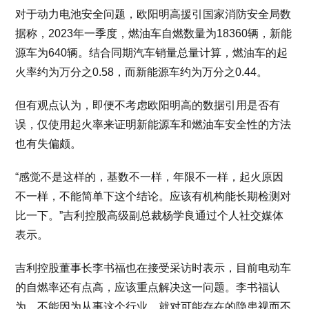
对于动力电池安全问题，欧阳明高援引国家消防安全局数
据称，2023年一季度，燃油车自燃数量为18360辆，新能
源车为640辆。结合同期汽车销量总量计算，燃油车的起
火率约为万分之0.58，而新能源车约为万分之0.44。
但有观点认为，即便不考虑欧阳明高的数据引用是否有
误，仅使用起火率来证明新能源车和燃油车安全性的方法
也有失偏颇。
“感觉不是这样的，基数不一样，年限不一样，起火原因
不一样，不能简单下这个结论。应该有机构能长期检测对
比一下。”吉利控股高级副总裁杨学良通过个人社交媒体
表示。
吉利控股董事长李书福也在接受采访时表示，目前电动车
的自燃率还有点高，应该重点解决这一问题。李书福认
为，不能因为从事这个行业，就对可能存在的隐患视而不