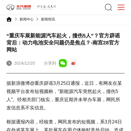
新闻中心
新闻简讯
“重庆车展新能源汽车起火，撞伤5人”？官方辟谣
背后：动力电池安全问题仍是焦点？-南宫28官方
网站
2024/12/20
分享到
据新浪微博@重庆辟谣3月25日通报，近日，有网友在某
视频平台发布短视频称，“新能源汽车突然起火，撞伤5
人”。经相关部门核实，重庆近期并未举办车展，网民所
发信息系不实信息。
根据通报内容，经核查，网民发布的短视频，系3月24日
在外省某车展上，某款展车在用户体验时意外启动，造成