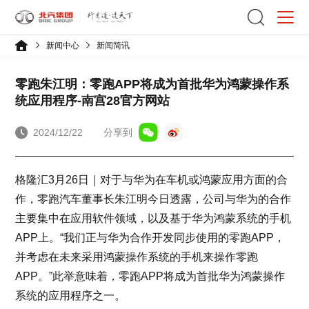
新闻中心
新闻简讯
零跑朱江明：零跑APP将成为首批华为鸿蒙操作系
统应用程序-南宫28官方网站
2024/12/22
分享到
格隆汇3月26日｜对于与华为在车机或鸿蒙应用方面的合
作，零跑汽车董事长朱江明今日透露，公司与华为的合作
主要集中在应用软件领域，以及基于华为鸿蒙系统的手机
APP上。“我们正与华为合作开发同步使用的零跑APP，
并考虑在未来采用鸿蒙操作系统的手机来操作零跑
APP。”此举意味着，零跑APP将成为首批华为鸿蒙操作
系统的应用程序之一。