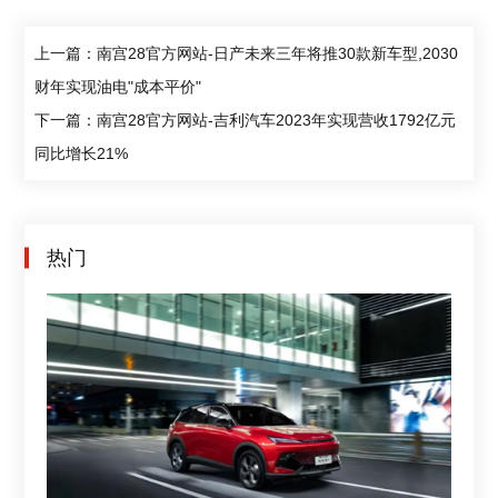
上一篇：南宫28官方网站-日产未来三年将推30款新车型,2030
财年实现油电"成本平价"
下一篇：南宫28官方网站-吉利汽车2023年实现营收1792亿元
同比增长21%
热门