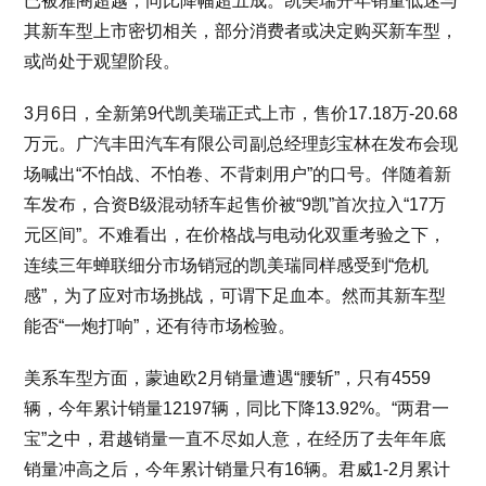
已被雅阁超越，同比降幅超五成。凯美瑞开年销量低迷与
其新车型上市密切相关，部分消费者或决定购买新车型，
或尚处于观望阶段。
3月6日，全新第9代凯美瑞正式上市，售价17.18万-20.68
万元。广汽丰田汽车有限公司副总经理彭宝林在发布会现
场喊出“不怕战、不怕卷、不背刺用户”的口号。伴随着新
车发布，合资B级混动轿车起售价被“9凯”首次拉入“17万
元区间”。不难看出，在价格战与电动化双重考验之下，
连续三年蝉联细分市场销冠的凯美瑞同样感受到“危机
感”，为了应对市场挑战，可谓下足血本。然而其新车型
能否“一炮打响”，还有待市场检验。
美系车型方面，蒙迪欧2月销量遭遇“腰斩”，只有4559
辆，今年累计销量12197辆，同比下降13.92%。“两君一
宝”之中，君越销量一直不尽如人意，在经历了去年年底
销量冲高之后，今年累计销量只有16辆。君威1-2月累计