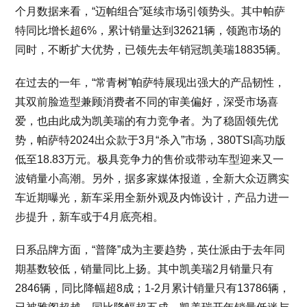
个月数据来看，“迈帕组合”延续市场引领势头。其中帕萨
特同比增长超6%，累计销量达到32621辆，领跑市场的
同时，不断扩大优势，已领先去年销冠凯美瑞18835辆。
在过去的一年，“常青树”帕萨特展现出强大的产品韧性，
其双前脸造型兼顾消费者不同的审美偏好，深受市场喜
爱，也由此成为凯美瑞的有力竞争者。为了稳固领先优
势，帕萨特2024出众款于3月“杀入”市场，380TSI高功版
低至18.83万元。极具竞争力的售价或带动车型迎来又一
波销量小高潮。另外，据多家媒体报道，全新大众迈腾实
车近期曝光，新车采用全新外观及内饰设计，产品力进一
步提升，新车或于4月底亮相。
日系品牌方面，“普降”成为主要趋势，英仕派由于去年同
期基数较低，销量同比上扬。其中凯美瑞2月销量只有
2846辆，同比降幅超8成；1-2月累计销量只有13786辆，