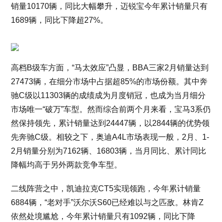
销量10170辆，同比大幅攀升，迈锐宝今年累计销量只有
1689辆，同比下降超27%。
高档B级车方面，“马太效应”凸显，BBA三家2月销量达到
27473辆，在细分市场中占据超85%的市场份额。其中奔
驰C级以11303辆的成绩成为月度销冠，也成为当月细分
市场唯一“破万”车型。然而综合前两个月来看，宝马3系仍
然保持领先，累计销量达到24447辆，以2844辆的优势领
先奔驰C级。相较之下，奥迪A4L市场表现一般，2月、1-
2月销量分别为7162辆、16803辆，当月同比、累计同比
降幅均高于另外两款竞争车型。
二线阵营之中，凯迪拉克CT5实现领跑，今年累计销量
6884辆，“老对手”沃尔沃S60已经难以与之匹敌。林肯Z
依然处境尴尬，今年累计销量只有1092辆，同比下降