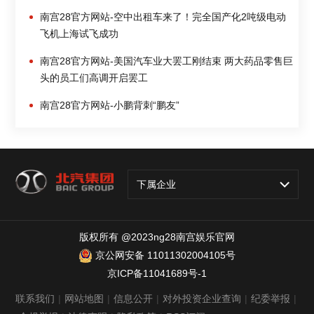
南宫28官方网站-空中出租车来了！完全国产化2吨级电动
飞机上海试飞成功
南宫28官方网站-美国汽车业大罢工刚结束 两大药品零售巨
头的员工们高调开启罢工
南宫28官方网站-小鹏背刺“鹏友”
下属企业
版权所有 @2023ng28南宫娱乐官网
京公网安备 11011302004105号
京ICP备11041689号-1
联系我们
|
网站地图
|
信息公开
|
对外投资企业查询
|
纪委举报
|