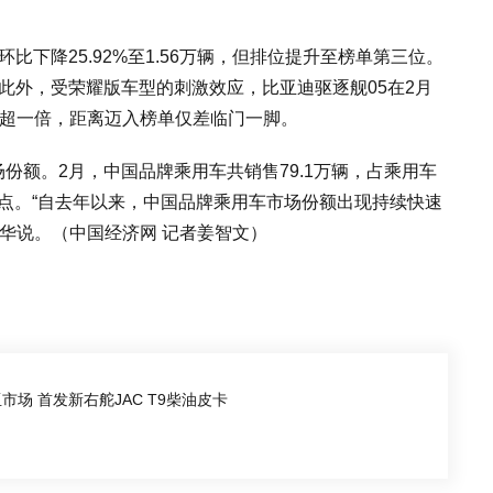
比下降25.92%至1.56万辆，但排位提升至榜单第三位。
。此外，受荣耀版车型的刺激效应，比亚迪驱逐舰05在2月
比增幅超一倍，距离迈入榜单仅差临门一脚。
份额。2月，中国品牌乘用车共销售79.1万辆，占乘用车
百分点。“自去年以来，中国品牌乘用车市场份额出现持续快速
华说。（中国经济网 记者姜智文）
场 首发新右舵JAC T9柴油皮卡