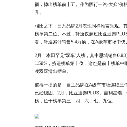
辆，掉出榜单前十五。作为践行一汽-大众“价
升。
相比之下，日系品牌2月表现同样难言乐观。其中
榜单第二位。不过，轩逸仅超过比亚迪秦PLU
看，轩逸累计销售5.4万辆，在A级车市场中
2月，本田罕见“双车”入榜，其中思域销售0.8
1.58%，挤进榜单第十位，这也是前十榜单
凌双双滑出榜单。
值得一提的是，自主品牌在A级车市场连续三
已经稳固。2月，比亚迪秦PLUS、吉利星瑞、长
榜，位于榜单第三、四、六、七、九位。