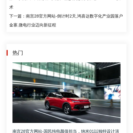
术
下一篇：南宫28官方网站-倒计时2天,鸿喜达数字化产业园落户
金寨,微电行业迈向新征程
热门
南宫28官方网站-国民纯电颜值担当，纳米01以独特设计演