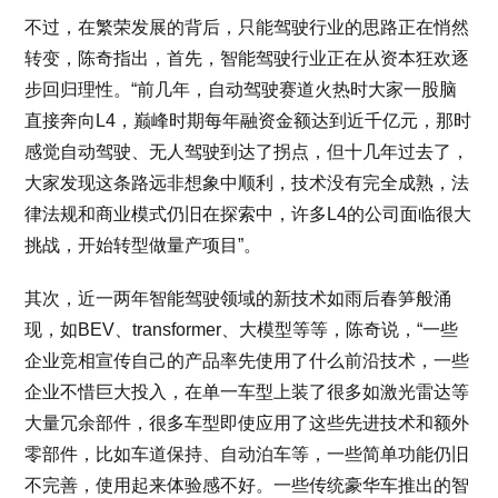
不过，在繁荣发展的背后，只能驾驶行业的思路正在悄然
转变，陈奇指出，首先，智能驾驶行业正在从资本狂欢逐
步回归理性。“前几年，自动驾驶赛道火热时大家一股脑
直接奔向L4，巅峰时期每年融资金额达到近千亿元，那时
感觉自动驾驶、无人驾驶到达了拐点，但十几年过去了，
大家发现这条路远非想象中顺利，技术没有完全成熟，法
律法规和商业模式仍旧在探索中，许多L4的公司面临很大
挑战，开始转型做量产项目”。
其次，近一两年智能驾驶领域的新技术如雨后春笋般涌
现，如BEV、transformer、大模型等等，陈奇说，“一些
企业竞相宣传自己的产品率先使用了什么前沿技术，一些
企业不惜巨大投入，在单一车型上装了很多如激光雷达等
大量冗余部件，很多车型即使应用了这些先进技术和额外
零部件，比如车道保持、自动泊车等，一些简单功能仍旧
不完善，使用起来体验感不好。一些传统豪华车推出的智