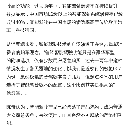
驶高阶功能。过去两年中，智能驾驶渗透率在持续提升，
数据显示，中国市场L2级以上的智能驾驶系统渗透率已经
超过40%，智能驾驶在中国市场的渗透率高于传统欧美汽
车与科技强国。
从消费端来看，智能驾驶技术的广泛渗透正在逐步重塑消
费者的购车理念。“曾经智能驾驶功能只是在豪华车型上
的附加选项，仅有少数用户愿意购买，过去一两年中这种
情况发生了翻天覆地的变化，以我们最近交付的极氪007
为例，虽然极氪的智驾版本贵了几万，但超过80%的用户
选择了智能驾驶版本的配置，这个比例其实是很高的”，
他透露。。
陈奇认为，智能驾驶产品已经跨越了产品鸿沟，成为普通
大众愿意买单，喜欢使用，而且逐渐不可或缺的产品和功
能。