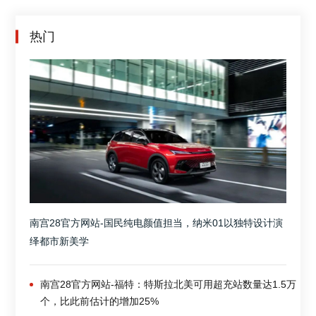
热门
南宫28官方网站-国民纯电颜值担当，纳米01以独特设计演
绎都市新美学
南宫28官方网站-福特：特斯拉北美可用超充站数量达1.5万
个，比此前估计的增加25%