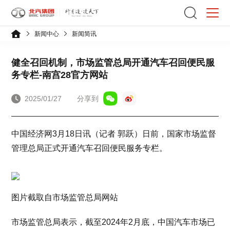
新闻中心
新闻简讯
健全召回机制，市场监管总局开通汽车召回便民服
务专栏-南宫28官方网站
2025/01/27
分享到
中国经济网3月18日讯（记者 郭跃）日前，国家市场监督
管理总局正式开通汽车召回便民服务专栏。
图片截取自市场监管总局网站
市场监管总局表示，截至2024年2月底，中国汽车市场已