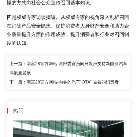
懂的方式向社会公众宣传召回基本知识。
四是权威专家访谈摘编。从权威专家的视角深入剖析召回
在消除产品安全隐患、保护消费者人身财产安全和助力企
业质量提升方面的作用成效，提升消费者和行业对召回制
度的认知。
上一篇：南宫28官方网站-两部委官员同日发声支持新能源汽车
高质量发展
下一篇：南宫28官方网站-内卷的汽车“OTA” 被卷的消费者
热门