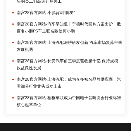
头的员工们高调开启罢工
南宫28官方网站-小鹏背刺“鹏友”
南宫28官方网站-汽车早知道丨宁德时代回购方案出炉，数
百名小鹏P5车主联名致信何小鹏
南宫28官方网站-上海汽配深耕研发创新 汽车市场复苏带来
发展机遇
南宫28官方网站-长安汽车前三季度营收超千亿 保持规模、
效益良性发展
南宫28官方网站-上海汽配：成为众多知名品牌供应商，汽
零细分行业龙头成功上市
南宫28官方网站-梧桐车联成为中国电子音响协会行业标准
核心起草单位