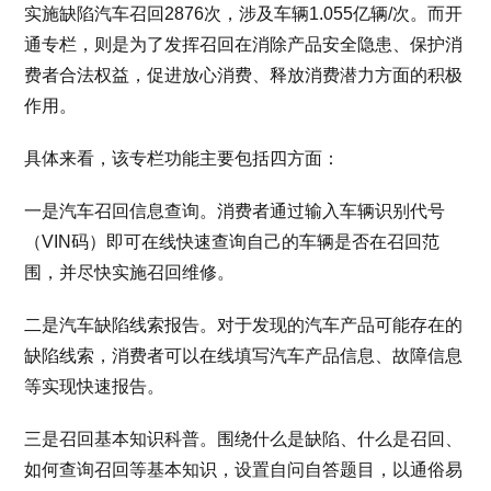
实施缺陷汽车召回2876次，涉及车辆1.055亿辆/次。而开
通专栏，则是为了发挥召回在消除产品安全隐患、保护消
费者合法权益，促进放心消费、释放消费潜力方面的积极
作用。
具体来看，该专栏功能主要包括四方面：
一是汽车召回信息查询。消费者通过输入车辆识别代号
（VIN码）即可在线快速查询自己的车辆是否在召回范
围，并尽快实施召回维修。
二是汽车缺陷线索报告。对于发现的汽车产品可能存在的
缺陷线索，消费者可以在线填写汽车产品信息、故障信息
等实现快速报告。
三是召回基本知识科普。围绕什么是缺陷、什么是召回、
如何查询召回等基本知识，设置自问自答题目，以通俗易