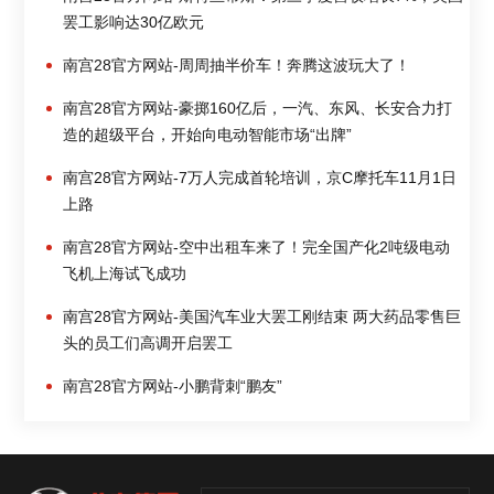
罢工影响达30亿欧元
南宫28官方网站-周周抽半价车！奔腾这波玩大了！
南宫28官方网站-豪掷160亿后，一汽、东风、长安合力打
造的超级平台，开始向电动智能市场“出牌”
南宫28官方网站-7万人完成首轮培训，京C摩托车11月1日
上路
南宫28官方网站-空中出租车来了！完全国产化2吨级电动
飞机上海试飞成功
南宫28官方网站-美国汽车业大罢工刚结束 两大药品零售巨
头的员工们高调开启罢工
南宫28官方网站-小鹏背刺“鹏友”