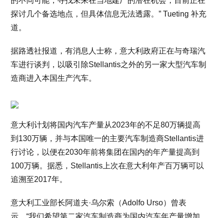
的不同可能，寻找未来在当地建厂的潜在机会，目前正在
探讨几个备选地点，但具体信息无法透露。” Tueting 补充
道。
据路透社报道，有消息人士称，意大利政府正在与奇瑞汽
车进行谈判，以吸引除Stellantis之外的另一家大型汽车制
造商进入本国生产汽车。
意大利计划将国内汽车产量从2023年的不足80万辆提高
到130万辆，并与本国唯一的主要汽车制造商Stellantis进
行讨论，以便在2030年前将集团在国内的年产量提高到
100万辆。据悉，Stellantis上次在意大利年产百万辆可以
追溯至2017年。
意大利工业部长阿道夫·乌尔索（Adolfo Urso）曾表
示，“我们希望第二家汽车制造商为国内汽车年产量增加