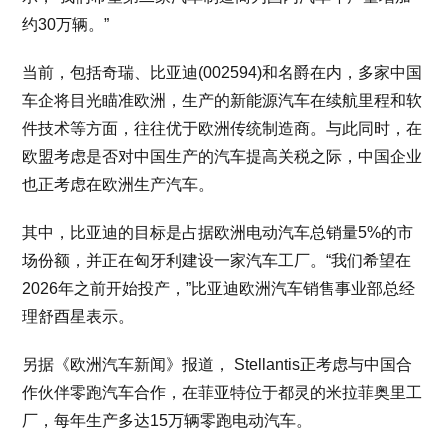
约30万辆。”
当前，包括奇瑞、比亚迪(002594)和名爵在内，多家中国
车企将目光瞄准欧洲，生产的新能源汽车在续航里程和软
件技术等方面，往往优于欧洲传统制造商。与此同时，在
欧盟考虑是否对中国生产的汽车提高关税之际，中国企业
也正考虑在欧洲生产汽车。
其中，比亚迪的目标是占据欧洲电动汽车总销量5%的市
场份额，并正在匈牙利建设一家汽车工厂。“我们希望在
2026年之前开始投产，”比亚迪欧洲汽车销售事业部总经
理舒酉星表示。
另据《欧洲汽车新闻》报道， Stellantis正考虑与中国合
作伙伴零跑汽车合作，在菲亚特位于都灵的米拉菲奥里工
厂，每年生产多达15万辆零跑电动汽车。