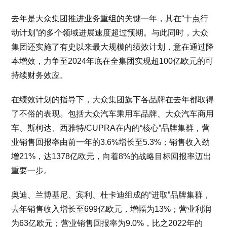
去年是大众集团推进业务重组的关键一年，其在“十点行
动计划”的多个领域进展速度超过预期。与此同时，大众
集团还实施了有史以来最大规模的绩效计划，意在通过降
本增效，力争至2024年底在全集团实现超100亿欧元的可
持续财务效应。
在绩效计划的指导下，大众集团旗下各品牌在去年都取得
了不俗的表现。包括大众汽车乘用车品牌、大众汽车商用
车、斯柯达、西雅特/CUPRA在内的“核心”品牌集群，营
业销售回报率由前一年的3.6%增长至5.3%；销售收入劲
增21%，达1378亿欧元，向着8%的战略目标回报率迈出
重要一步。
奥迪、兰博基尼、宾利、杜卡迪组成的“进取”品牌集群，
去年销售收入增长至699亿欧元，增幅为13%；营业利润
为63亿欧元；营业销售回报率为9.0%，比之2022年的