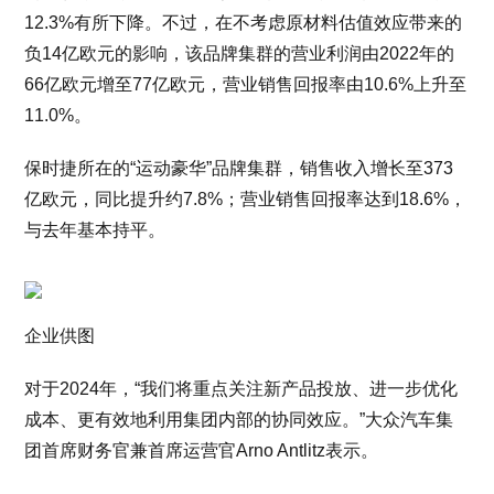
12.3%有所下降。不过，在不考虑原材料估值效应带来的
负14亿欧元的影响，该品牌集群的营业利润由2022年的
66亿欧元增至77亿欧元，营业销售回报率由10.6%上升至
11.0%。
保时捷所在的“运动豪华”品牌集群，销售收入增长至373
亿欧元，同比提升约7.8%；营业销售回报率达到18.6%，
与去年基本持平。
企业供图
对于2024年，“我们将重点关注新产品投放、进一步优化
成本、更有效地利用集团内部的协同效应。”大众汽车集
团首席财务官兼首席运营官Arno Antlitz表示。