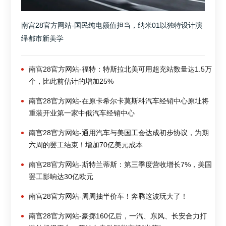
南宫28官方网站-国民纯电颜值担当，纳米01以独特设计演
绎都市新美学
南宫28官方网站-福特：特斯拉北美可用超充站数量达1.5万
个，比此前估计的增加25%
南宫28官方网站-在原卡希尔卡莫斯科汽车经销中心原址将
重装开业第一家中俄汽车经销中心
南宫28官方网站-通用汽车与美国工会达成初步协议，为期
六周的罢工结束！增加70亿美元成本
南宫28官方网站-斯特兰蒂斯：第三季度营收增长7%，美国
罢工影响达30亿欧元
南宫28官方网站-周周抽半价车！奔腾这波玩大了！
南宫28官方网站-豪掷160亿后，一汽、东风、长安合力打