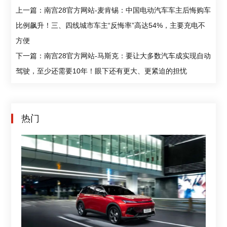
上一篇：南宫28官方网站-麦肯锡：中国电动汽车车主后悔购车
比例飙升！三、四线城市车主“反悔率”高达54%，主要充电不
方便
下一篇：南宫28官方网站-马斯克：要让大多数汽车成实现自动
驾驶，至少还需要10年！眼下还有更大、更紧迫的担忧
热门