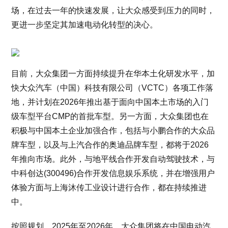
场，在过去一年的快速发展，让大众感受到压力的同时，
更进一步坚定其加速电动化转型的决心。
目前，大众集团一方面持续提升在华本土化研发水平，加
快大众汽车（中国）科技有限公司（VCTC）各项工作落
地，并计划在2026年推出基于面向中国本土市场的入门
级车型平台CMP的首批车型。另一方面，大众集团也在
积极与中国本土企业加强合作，包括与小鹏合作的大众品
牌车型，以及与上汽合作的奥迪品牌车型，都将于2026
年推向市场。此外，与地平线合作开发自动驾驶技术，与
中科创达(300496)合作开发信息娱乐系统，并在增强用户
体验方面与上海沐传工业设计进行合作，都在持续推进
中。
按照规划，2025年至2026年，大众集团将在中国电动汽