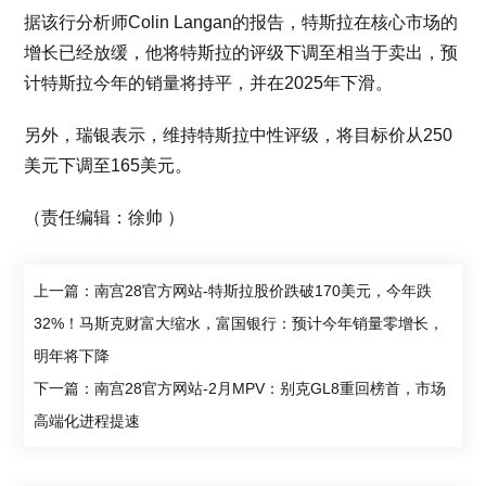
据该行分析师Colin Langan的报告，特斯拉在核心市场的
增长已经放缓，他将特斯拉的评级下调至相当于卖出，预
计特斯拉今年的销量将持平，并在2025年下滑。
另外，瑞银表示，维持特斯拉中性评级，将目标价从250
美元下调至165美元。
（责任编辑：徐帅 ）
上一篇：南宫28官方网站-特斯拉股价跌破170美元，今年跌
32%！马斯克财富大缩水，富国银行：预计今年销量零增长，
明年将下降
下一篇：南宫28官方网站-2月MPV：别克GL8重回榜首，市场
高端化进程提速