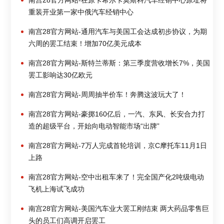
南宫28官方网站-在原卡希尔卡莫斯科汽车经销中心原址将
重装开业第一家中俄汽车经销中心
南宫28官方网站-通用汽车与美国工会达成初步协议，为期
六周的罢工结束！增加70亿美元成本
南宫28官方网站-斯特兰蒂斯：第三季度营收增长7%，美国
罢工影响达30亿欧元
南宫28官方网站-周周抽半价车！奔腾这波玩大了！
南宫28官方网站-豪掷160亿后，一汽、东风、长安合力打
造的超级平台，开始向电动智能市场“出牌”
南宫28官方网站-7万人完成首轮培训，京C摩托车11月1日
上路
南宫28官方网站-空中出租车来了！完全国产化2吨级电动
飞机上海试飞成功
南宫28官方网站-美国汽车业大罢工刚结束 两大药品零售巨
头的员工们高调开启罢工