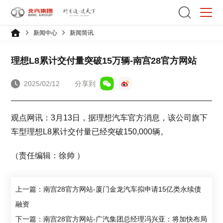
新闻中心
新闻简讯
理想L8累计交付量突破15万辆-南宫28官方网站
2025/02/12
分享到
观点网讯：3月13日，据理想汽车官方消息，该公司旗下
车型理想L8累计交付量已经突破150,000辆。
（责任编辑：徐帅 ）
上一篇：南宫28官方网站-厦门金龙汽车拟申请15亿类永续债
融资
下一篇：南宫28官方网站-广汽集团总经理冯兴亚：将加快布局