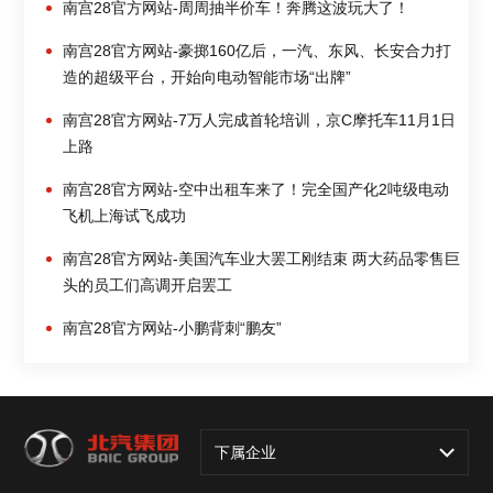
南宫28官方网站-周周抽半价车！奔腾这波玩大了！
南宫28官方网站-豪掷160亿后，一汽、东风、长安合力打
造的超级平台，开始向电动智能市场“出牌”
南宫28官方网站-7万人完成首轮培训，京C摩托车11月1日
上路
南宫28官方网站-空中出租车来了！完全国产化2吨级电动
飞机上海试飞成功
南宫28官方网站-美国汽车业大罢工刚结束 两大药品零售巨
头的员工们高调开启罢工
南宫28官方网站-小鹏背刺“鹏友”
下属企业