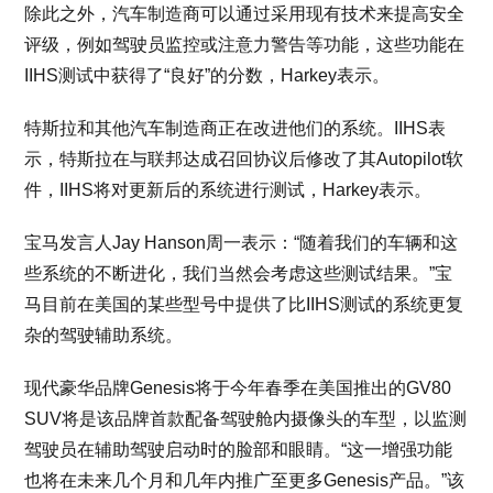
除此之外，汽车制造商可以通过采用现有技术来提高安全
评级，例如驾驶员监控或注意力警告等功能，这些功能在
IIHS测试中获得了“良好”的分数，Harkey表示。
特斯拉和其他汽车制造商正在改进他们的系统。IIHS表
示，特斯拉在与联邦达成召回协议后修改了其Autopilot软
件，IIHS将对更新后的系统进行测试，Harkey表示。
宝马发言人Jay Hanson周一表示：“随着我们的车辆和这
些系统的不断进化，我们当然会考虑这些测试结果。”宝
马目前在美国的某些型号中提供了比IIHS测试的系统更复
杂的驾驶辅助系统。
现代豪华品牌Genesis将于今年春季在美国推出的GV80
SUV将是该品牌首款配备驾驶舱内摄像头的车型，以监测
驾驶员在辅助驾驶启动时的脸部和眼睛。“这一增强功能
也将在未来几个月和几年内推广至更多Genesis产品。”该