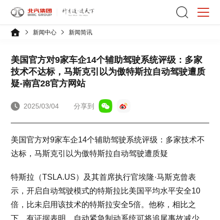
新闻中心
新闻简讯
美国官方对9家车企14个辅助驾驶系统评级：多家
技术不达标，马斯克引以为傲特斯拉自动驾驶遭质
疑-南宫28官方网站
2025/03/04
分享到
美国官方对9家车企14个辅助驾驶系统评级：多家技术不
达标，马斯克引以为傲特斯拉自动驾驶遭质疑
特斯拉（TSLA.US）及其首席执行官埃隆·马斯克曾表
示，开启自动驾驶模式的特斯拉比美国平均水平安全10
倍，比未启用该技术的特斯拉安全5倍。他称，相比之
下，有证据表明，自动紧急制动系统可将追尾事故减少