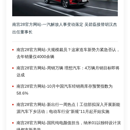
南宫28官方网站-一汽解放人事变动落定 吴碧磊接替胡汉杰
出任董事长
南宫28官方网站-大规模裁员？这家造车新势力紧急否认，
去年销量仅4000余辆
南宫28官方网站-周销万辆 理想汽车：4万辆月销目标即将
达成
南宫28官方网站-10月中国汽车经销商库存预警指数为
58.6%
南宫28官方网站-新出行一周热点丨工信部拟深入开展新能
源汽车下乡活动；电动车行业“新规”11月起开始实施
南宫28官方网站-国民纯电颜值担当，纳米01以独特设计演
绎都市新美学