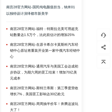
南宫28官方网站-国民纯电颜值担当，纳米01
以独特设计演绎都市新美学
南宫28官方网站-福特：特斯拉北美可用超充
站数量达1.5万个，比此前估计的增加25%
南宫28官方网站-在原卡希尔卡莫斯科汽车经
销中心原址将重装开业第一家中俄汽车经销中
心
南宫28官方网站-通用汽车与美国工会达成初
步协议，为期六周的罢工结束！增加70亿美
元成本
南宫28官方网站-斯特兰蒂斯：第三季度营收
增长7%，美国罢工影响达30亿欧元
南宫28官方网站-周周抽半价车！奔腾这波玩
大了！