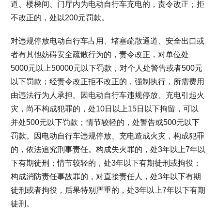
道、楼梯间、门厅内为电动自行车充电的，责令改正；拒
不改正的，处以200元罚款。
对违规停放电动自行车占用、堵塞疏散通道、安全出口或
者有其他妨碍安全疏散行为的，责令改正，对单位处
5000元以上50000元以下罚款，对个人处警告或者500元
以下罚款；经责令改正拒不改正的，强制执行，所需费用
由违法行为人承担。因电动自行车违规停放、充电引起火
灾，尚不构成犯罪的，处10日以上15日以下拘留，可以
并处500元以下罚款；情节较轻的，处警告或500元以下
罚款。因电动自行车违规停放、充电造成火灾，构成犯罪
的，依法追究刑事责任。构成失火罪的，处3年以上7年以
下有期徒刑；情节较轻的，处3年以下有期徒刑或拘役；
构成消防责任事故罪的，对直接责任人，处3年以下有期
徒刑或者拘役，后果特别严重的，处3年以上7年以下有期
徒刑。