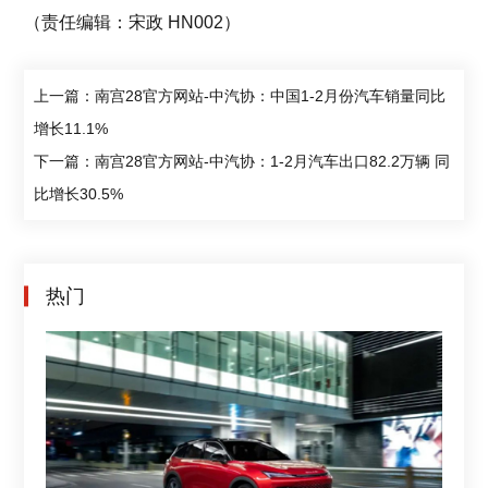
（责任编辑：宋政 HN002）
上一篇：南宫28官方网站-中汽协：中国1-2月份汽车销量同比
增长11.1%
下一篇：南宫28官方网站-中汽协：1-2月汽车出口82.2万辆 同
比增长30.5%
热门