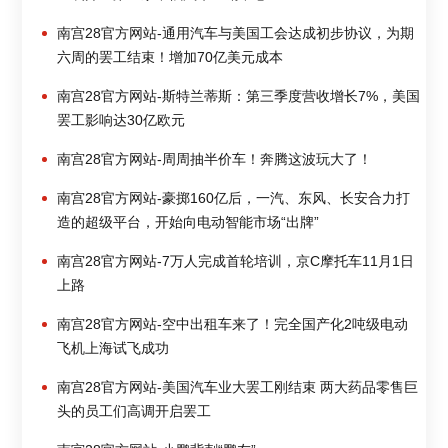
南宫28官方网站-通用汽车与美国工会达成初步协议，为期
六周的罢工结束！增加70亿美元成本
南宫28官方网站-斯特兰蒂斯：第三季度营收增长7%，美国
罢工影响达30亿欧元
南宫28官方网站-周周抽半价车！奔腾这波玩大了！
南宫28官方网站-豪掷160亿后，一汽、东风、长安合力打
造的超级平台，开始向电动智能市场“出牌”
南宫28官方网站-7万人完成首轮培训，京C摩托车11月1日
上路
南宫28官方网站-空中出租车来了！完全国产化2吨级电动
飞机上海试飞成功
南宫28官方网站-美国汽车业大罢工刚结束 两大药品零售巨
头的员工们高调开启罢工