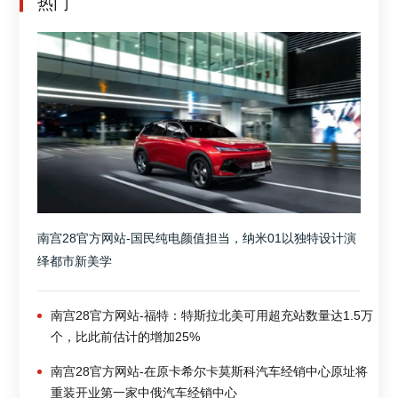
热门
南宫28官方网站-国民纯电颜值担当，纳米01以独特设计演
绎都市新美学
南宫28官方网站-福特：特斯拉北美可用超充站数量达1.5万
个，比此前估计的增加25%
南宫28官方网站-在原卡希尔卡莫斯科汽车经销中心原址将
重装开业第一家中俄汽车经销中心