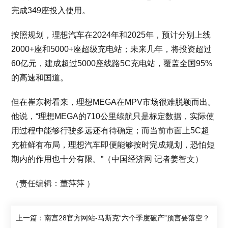
完成349座投入使用。
按照规划，理想汽车在2024年和2025年，预计分别上线
2000+座和5000+座超级充电站；未来几年，将投资超过
60亿元，建成超过5000座线路5C充电站，覆盖全国95%
的高速和国道。
但在崔东树看来，理想MEGA在MPV市场很难脱颖而出。
他说，“理想MEGA的710公里续航只是标定数据，实际使
用过程中能够行驶多远还有待确定；而当前市面上5C超
充桩鲜有布局，理想汽车即便能够按时完成规划，恐怕短
期内的作用也十分有限。”（中国经济网 记者姜智文）
（责任编辑：董萍萍 ）
上一篇：南宫28官方网站-马斯克“六个季度破产”预言要落空？