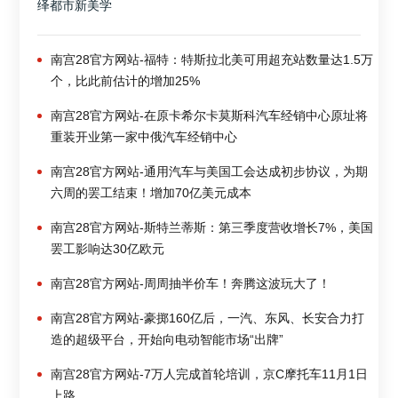
绎都市新美学
南宫28官方网站-福特：特斯拉北美可用超充站数量达1.5万
个，比此前估计的增加25%
南宫28官方网站-在原卡希尔卡莫斯科汽车经销中心原址将
重装开业第一家中俄汽车经销中心
南宫28官方网站-通用汽车与美国工会达成初步协议，为期
六周的罢工结束！增加70亿美元成本
南宫28官方网站-斯特兰蒂斯：第三季度营收增长7%，美国
罢工影响达30亿欧元
南宫28官方网站-周周抽半价车！奔腾这波玩大了！
南宫28官方网站-豪掷160亿后，一汽、东风、长安合力打
造的超级平台，开始向电动智能市场“出牌”
南宫28官方网站-7万人完成首轮培训，京C摩托车11月1日
上路