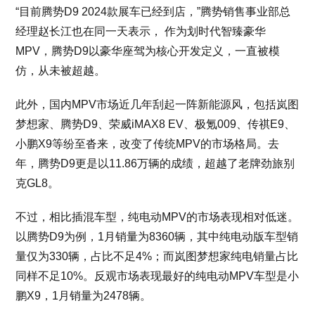
“目前腾势D9 2024款展车已经到店，”腾势销售事业部总
经理赵长江也在同一天表示， 作为划时代智臻豪华
MPV，腾势D9以豪华座驾为核心开发定义，一直被模
仿，从未被超越。
此外，国内MPV市场近几年刮起一阵新能源风，包括岚图
梦想家、腾势D9、荣威iMAX8 EV、极氪009、传祺E9、
小鹏X9等纷至沓来，改变了传统MPV的市场格局。去
年，腾势D9更是以11.86万辆的成绩，超越了老牌劲旅别
克GL8。
不过，相比插混车型，纯电动MPV的市场表现相对低迷。
以腾势D9为例，1月销量为8360辆，其中纯电动版车型销
量仅为330辆，占比不足4%；而岚图梦想家纯电销量占比
同样不足10%。反观市场表现最好的纯电动MPV车型是小
鹏X9，1月销量为2478辆。