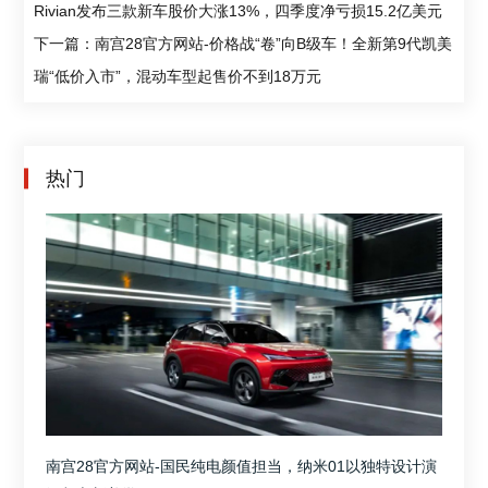
Rivian发布三款新车股价大涨13%，四季度净亏损15.2亿美元
下一篇：南宫28官方网站-价格战“卷”向B级车！全新第9代凯美
瑞“低价入市”，混动车型起售价不到18万元
热门
南宫28官方网站-国民纯电颜值担当，纳米01以独特设计演