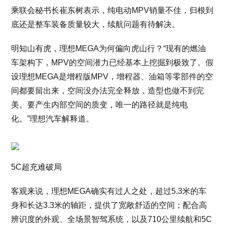
乘联会秘书长崔东树表示，纯电动MPV销量不佳，归根到
底还是整车装备质量较大，续航问题有待解决。
明知山有虎，理想MEGA为何偏向虎山行？“现有的燃油
车架构下，MPV的空间潜力已经基本上挖掘到极致了。假
设理想MEGA是增程版MPV，增程器、油箱等零部件的空
间都要留出来，空间没办法完全释放，造型也做不到完
美。要产生内部空间的质变，唯一的路径就是纯电
化。”理想汽车解释道。
5C超充难破局
客观来说，理想MEGA确实有过人之处，超过5.3米的车
身和长达3.3米的轴距，提供了宽敞舒适的空间；配合高
辨识度的外观、全场景智驾系统，以及710公里续航和5C