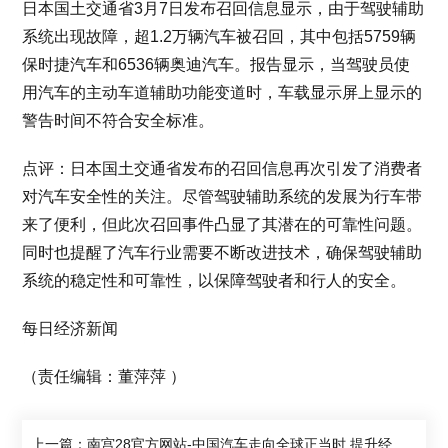
日本国土交通省3月7日发布召回信息显示，由于驾驶辅助
系统出现故障，超1.2万辆汽车被召回，其中包括5759辆
保时捷汽车和6536辆奥迪汽车。报告显示，当驾驶员使
用汽车的主动车道辅助功能变道时，车载显示屏上显示的
警告时间不符合安全标准。
点评：日本国土交通省发布的召回信息再次引发了消费者
对汽车安全性的关注。尽管驾驶辅助系统的发展为行车带
来了便利，但此次召回事件凸显了其潜在的可靠性问题。
同时也提醒了汽车行业需要不断改进技术，确保驾驶辅助
系统的稳定性和可靠性，以保障驾驶者和行人的安全。
每日经济新闻
（责任编辑：董萍萍 ）
上一篇：南宫28官方网站-中国汽车走向全球正当时 提升经