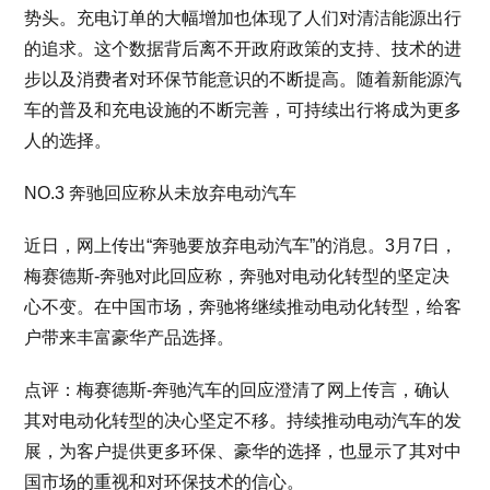
势头。充电订单的大幅增加也体现了人们对清洁能源出行
的追求。这个数据背后离不开政府政策的支持、技术的进
步以及消费者对环保节能意识的不断提高。随着新能源汽
车的普及和充电设施的不断完善，可持续出行将成为更多
人的选择。
NO.3 奔驰回应称从未放弃电动汽车
近日，网上传出“奔驰要放弃电动汽车”的消息。3月7日，
梅赛德斯-奔驰对此回应称，奔驰对电动化转型的坚定决
心不变。在中国市场，奔驰将继续推动电动化转型，给客
户带来丰富豪华产品选择。
点评：梅赛德斯-奔驰汽车的回应澄清了网上传言，确认
其对电动化转型的决心坚定不移。持续推动电动汽车的发
展，为客户提供更多环保、豪华的选择，也显示了其对中
国市场的重视和对环保技术的信心。