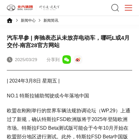
新闻中心
新闻简讯
汽车早参 | 奔驰表态从未放弃电动车，哪吒L或4月
交付-南宫28官方网站
2025/03/29
分享到
| 2024年3月8日 星期五 |
NO.1 特斯拉辅助驾驶或今年落地中国
欧盟在刚刚举行的世界车辆法规协调论坛（WP.29）上通
过了新规，确认特斯拉FSD欧洲版将于2025年登陆欧洲
市场。特斯拉FSD Beta测试版可能会于今年10月开始在
欧盟部分地区进行测试。此外，特斯拉FSD Beta中国版