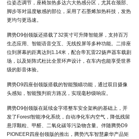
位姿态调节，座椅加热多达六大热感分区，尤其在颈部、
脚步等对温度敏感的部位，采用了石墨烯加热科技，发热
更均匀更迅速。
腾势D9创领版还搭载了32英寸可升降智能屏，支持百万
生态应用、智能语音交互、无线投屏等多种功能。二排座
位到屏幕的距离达到1.14米，配合帝瓦雷22扬声器车载剧
场，以及矩阵式杜比全景环声设计，在车内也能享受世界
级的影音体验。
腾势D9四座创领版搭载的智能预瞄功能，通过双目摄像
头感知，智能预判前方路况，实现毫秒级响应。
腾势D9创领版在延续金字塔整车安全架构的基础上，开
发了Forest智能净化系统，自动净化车内空气，降低残留
悬浮颗粒、甲醛、二氧化碳等污染物含量。伴随腾势D9
PIONEER四座创领版的推出，腾势汽车智慧豪华产品矩