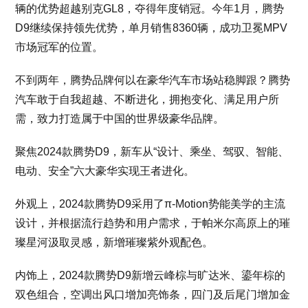
辆的优势超越别克GL8，夺得年度销冠。今年1月，腾势
D9继续保持领先优势，单月销售8360辆，成功卫冕MPV
市场冠军的位置。
不到两年，腾势品牌何以在豪华汽车市场站稳脚跟？腾势
汽车敢于自我超越、不断进化，拥抱变化、满足用户所
需，致力打造属于中国的世界级豪华品牌。
聚焦2024款腾势D9，新车从“设计、乘坐、驾驭、智能、
电动、安全”六大豪华实现王者进化。
外观上，2024款腾势D9采用了π-Motion势能美学的主流
设计，并根据流行趋势和用户需求，于帕米尔高原上的璀
璨星河汲取灵感，新增璀璨紫外观配色。
内饰上，2024款腾势D9新增云峰棕与旷达米、鎏年棕的
双色组合，空调出风口增加亮饰条，四门及后尾门增加金