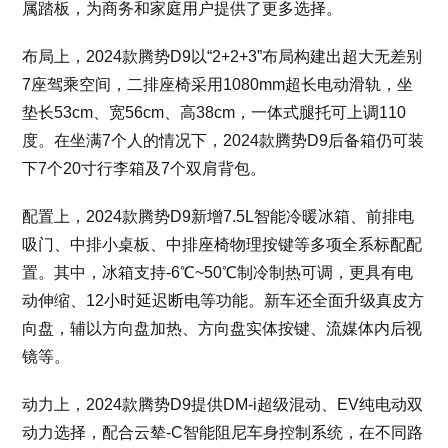
属踏板，为商务和家庭用户提供了更多选择。
布局上，2024款腾势D9以“2+2+3”布局构建出超大无差别
7座驾乘空间，二排座椅采用1080mm超长电动滑轨，坐
垫长53cm、宽56cm、高38cm，一体式腿托可上调110
度。在坐满7个人的情况下，2024款腾势D9后备箱仍可装
下7个20寸行李箱及7个双肩背包。
配置上，2024款腾势D9新增7.5L智能冷暖冰箱、前排电
吸门、中排小桌板、中排座椅物理按键等多项全系标配配
置。其中，冰箱支持-6℃~50℃制冷制热可调，更具有电
动伸缩、12小时延迟断电等功能。新车还全面升级真皮方
向盘，辅以方向盘加热、方向盘实体按键、流媒体内后视
镜等。
动力上，2024款腾势D9提供DM-i超级混动、EV纯电动双
动力选择，配合云辇-C智能阻尼车身控制系统，在不同路