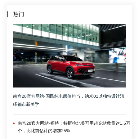
热门
南宫28官方网站-国民纯电颜值担当，纳米01以独特设计演
绎都市新美学
南宫28官方网站-福特：特斯拉北美可用超充站数量达1.5万
个，比此前估计的增加25%