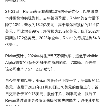
师和设计师。
2月21日，Rivian表示将裁减10%的受薪岗位，以削减成
本并更快地实现盈利。去年第四季度，Rivian的交付量下
降了10%，营收为13.2亿美元，高于华尔街预估的12.6亿
美元，同比增长99%；净亏损为15.2亿美元，低于2022年
同期的17.2亿美元。2023年全年，Rivian的亏损达到54.3
亿美元。
Rivian预计，2024年将生产5.7万辆汽车，远低于Visible
Alpha调查的8位分析师平均预测的81，700辆。而去年，
该公司生产了57，232辆汽车。
自今年年初以来，Rivian的股价已下跌一半，至每股约11
美元。该股于2021年11月10日以78美元的价格上市，首
日交易收于100.73美元。股价下跌、利率高企，限制了
Rivian通过筹集更多资金来吸收损失的能力，迫使其更加