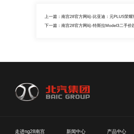
上一篇：南宫28官方网站-比亚迪：元PLUS荣耀
下一篇：南宫28官方网站-特斯拉Model3二手
走进ng28南宫
新闻中心
产品中心