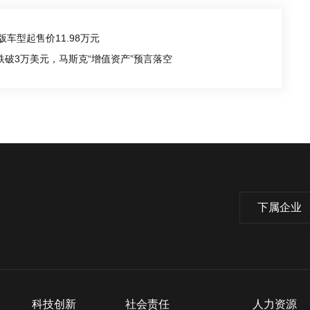
版车型起售价11.98万元
价跌破3万美元，马斯克“增值资产”预言落空
下属企业
科技创新
社会责任
人力资源