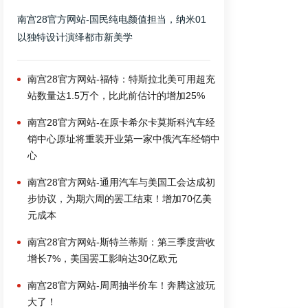
南宫28官方网站-国民纯电颜值担当，纳米01
以独特设计演绎都市新美学
南宫28官方网站-福特：特斯拉北美可用超充
站数量达1.5万个，比此前估计的增加25%
南宫28官方网站-在原卡希尔卡莫斯科汽车经
销中心原址将重装开业第一家中俄汽车经销中
心
南宫28官方网站-通用汽车与美国工会达成初
步协议，为期六周的罢工结束！增加70亿美
元成本
南宫28官方网站-斯特兰蒂斯：第三季度营收
增长7%，美国罢工影响达30亿欧元
南宫28官方网站-周周抽半价车！奔腾这波玩
大了！