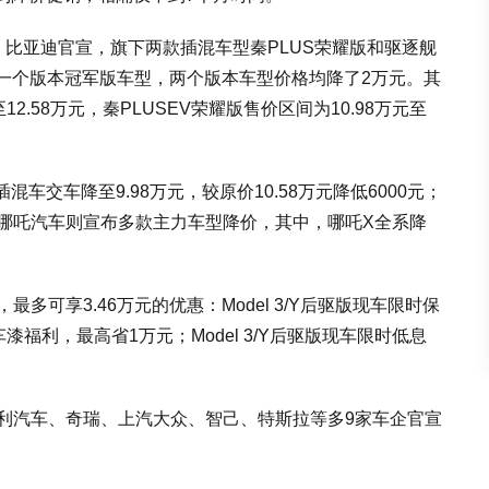
，比亚迪官宣，旗下两款插混车型秦PLUS荣耀版和驱逐舰
于上一个版本冠军版车型，两个版本车型价格均降了2万元。其
至12.58万元，秦PLUSEV荣耀版售价区间为10.98万元至
车交车降至9.98万元，较原价10.58万元降低6000元；
万元。哪吒汽车则宣布多款主力车型降价，其中，哪吒X全系降
多可享3.46万元的优惠：Model 3/Y后驱版现车限时保
定车漆福利，最高省1万元；Model 3/Y后驱版现车限时低息
吉利汽车、奇瑞、上汽大众、智己、特斯拉等多9家车企官宣