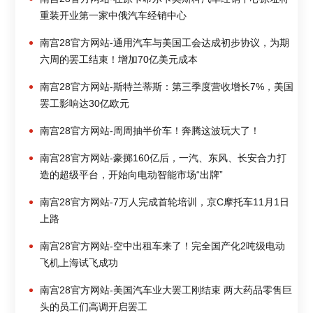
重装开业第一家中俄汽车经销中心
南宫28官方网站-通用汽车与美国工会达成初步协议，为期
六周的罢工结束！增加70亿美元成本
南宫28官方网站-斯特兰蒂斯：第三季度营收增长7%，美国
罢工影响达30亿欧元
南宫28官方网站-周周抽半价车！奔腾这波玩大了！
南宫28官方网站-豪掷160亿后，一汽、东风、长安合力打
造的超级平台，开始向电动智能市场“出牌”
南宫28官方网站-7万人完成首轮培训，京C摩托车11月1日
上路
南宫28官方网站-空中出租车来了！完全国产化2吨级电动
飞机上海试飞成功
南宫28官方网站-美国汽车业大罢工刚结束 两大药品零售巨
头的员工们高调开启罢工