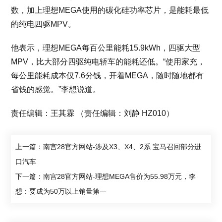
数，加上理想MEGA使用的碳化硅功率芯片，是能耗最低
的纯电四驱MPV。
他表示，理想MEGA每百公里能耗15.9kWh，四驱大型
MPV，比大部分四驱纯电轿车的能耗还低。“使用家充，
每公里能耗成本仅7.6分钱，开着MEGA，随时随地都有
省钱的感觉。”李想说道。
责任编辑：王其霖 （责任编辑：刘静 HZ010）
上一篇：南宫28官方网站-涉及X3、X4、2系 宝马召回部分进
口汽车
下一篇：南宫28官方网站-理想MEGA售价为55.98万元，李
想：要成为50万以上销量第一