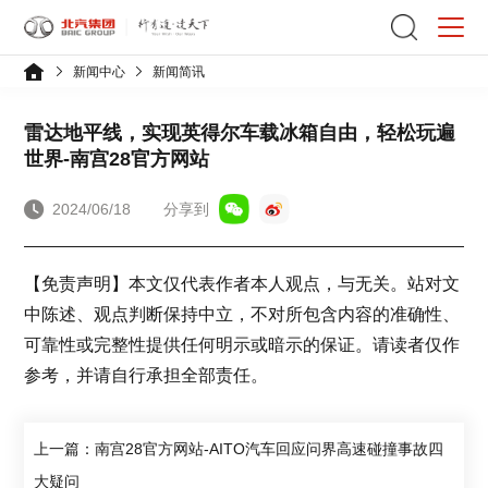
新闻中心
新闻简讯
雷达地平线，实现英得尔车载冰箱自由，轻松玩遍
世界-南宫28官方网站
2024/06/18
分享到
【免责声明】本文仅代表作者本人观点，与无关。站对文
中陈述、观点判断保持中立，不对所包含内容的准确性、
可靠性或完整性提供任何明示或暗示的保证。请读者仅作
参考，并请自行承担全部责任。
上一篇：南宫28官方网站-AITO汽车回应问界高速碰撞事故四
大疑问