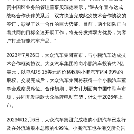
责中国区业务的管理董事贝瑞德表示，“继去年宣布达成
战略合作伙伴关系后，双方快速完成此次技术合作协议的
签订，彰显了这一合作的巨大势能。目前，两个团队正向
着共同的目标全速开展工作，将充分发挥双方优势，为客
户打造智能汽车产品。”
2023年7月26日，大众汽车集团宣布，与小鹏汽车达成技
术合作框架协议。大众汽车集团将向小鹏汽车投资约7亿
美元，以每ADS 15美元的价格收购小鹏汽车约4.99%的
股权。交易完成后，大众汽车集团将获得一个小鹏汽车董
事会观察员席位。合作初期，双方计划面向中国中型车市
场，共同开发两款大众品牌电动车型，计划于2026年上
市。
2023年12月6日，大众汽车集团完成收购小鹏汽车已发行
及在外流通股本总额的4.99%。小鹏汽车也在港交所公告