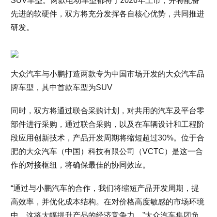
SUV车型。两款电动车型都将于2026年上市，并将配备
先进的软硬件，双方将充分发挥各自核心优势，共同推进
研发。
大众汽车与小鹏打造两款专为中国市场开发的大众汽车品
牌车型，其中首款车型为SUV
同时，双方将通过联合采购计划，对共用的汽车及平台零
部件进行采购，通过联合采购，以及在车辆设计和工程阶
段应用创新技术，产品开发周期将缩短超过30%。位于合
肥的大众汽车（中国）科技有限公司（VCTC）是这一合
作的对接枢纽，将确保最佳的协同效应。
“通过与小鹏汽车的合作，我们将缩短产品开发周期，提
高效率，并优化成本结构。在对价格高度敏感的市场环境
中，这将大幅提升产品的经济竞争力。”大众汽车集团负