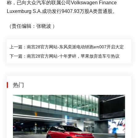
称，已向大众汽车的联属公司Volkswagen Finance
Luxemburg S.A.成功发行9407.93万股A类普通股。
（责任编辑：张晓波 ）
上一篇：南宫28官方网站-东风奕派电动轿跑eπ007开启大定
下一篇：南宫28官方网站-十年梦碎，苹果放弃造车引热议
热门