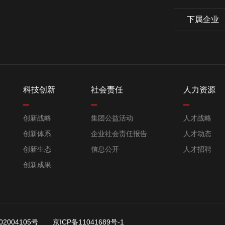
下属企业
科技创新
社会责任
人力资源
创新战略
集团公益活动
人才战略
创新体系
企业社会责任报告
人才动态
创新生态
信息公开
人才招聘
创新成果
2004105号
京ICP备11041689号-1