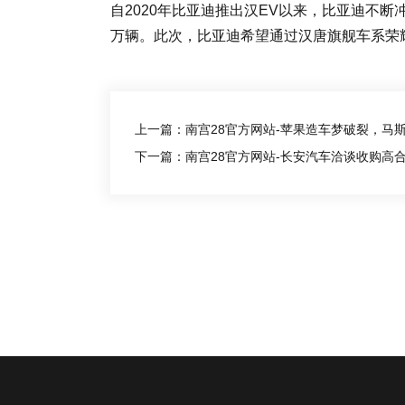
自2020年比亚迪推出汉EV以来，比亚迪不断
万辆。此次，比亚迪希望通过汉唐旗舰车系荣
上一篇：南宫28官方网站-苹果造车梦破裂，马
下一篇：南宫28官方网站-长安汽车洽谈收购高