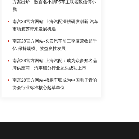
方案出炉，数百名小鹏P5车主联名致信何小
鹏
南宫28官方网站-上海汽配深耕研发创新 汽车
市场复苏带来发展机遇
南宫28官方网站-长安汽车前三季度营收超千
亿 保持规模、效益良性发展
南宫28官方网站-上海汽配：成为众多知名品
牌供应商，汽零细分行业龙头成功上市
南宫28官方网站-梧桐车联成为中国电子音响
协会行业标准核心起草单位