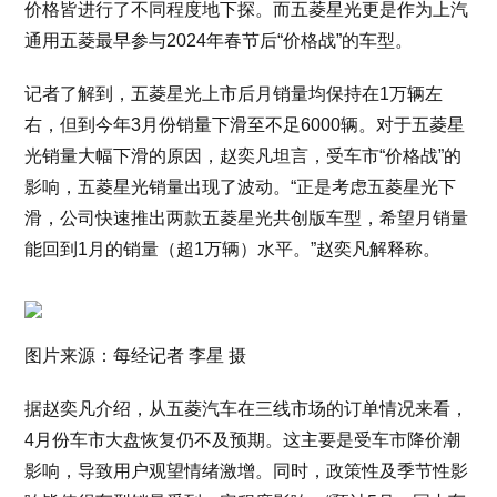
价格皆进行了不同程度地下探。而五菱星光更是作为上汽
通用五菱最早参与2024年春节后“价格战”的车型。
记者了解到，五菱星光上市后月销量均保持在1万辆左
右，但到今年3月份销量下滑至不足6000辆。对于五菱星
光销量大幅下滑的原因，赵奕凡坦言，受车市“价格战”的
影响，五菱星光销量出现了波动。“正是考虑五菱星光下
滑，公司快速推出两款五菱星光共创版车型，希望月销量
能回到1月的销量（超1万辆）水平。”赵奕凡解释称。
图片来源：每经记者 李星 摄
据赵奕凡介绍，从五菱汽车在三线市场的订单情况来看，
4月份车市大盘恢复仍不及预期。这主要是受车市降价潮
影响，导致用户观望情绪激增。同时，政策性及季节性影