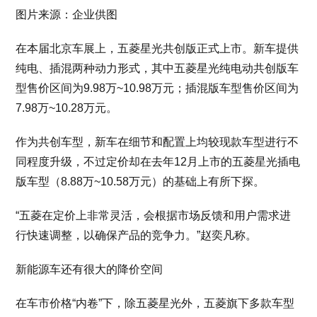
图片来源：企业供图
在本届北京车展上，五菱星光共创版正式上市。新车提供
纯电、插混两种动力形式，其中五菱星光纯电动共创版车
型售价区间为9.98万~10.98万元；插混版车型售价区间为
7.98万~10.28万元。
作为共创车型，新车在细节和配置上均较现款车型进行不
同程度升级，不过定价却在去年12月上市的五菱星光插电
版车型（8.88万~10.58万元）的基础上有所下探。
“五菱在定价上非常灵活，会根据市场反馈和用户需求进
行快速调整，以确保产品的竞争力。”赵奕凡称。
新能源车还有很大的降价空间
在车市价格“内卷”下，除五菱星光外，五菱旗下多款车型