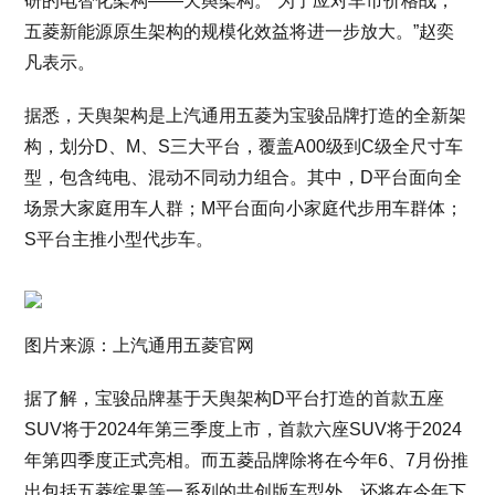
研的电智化架构——天舆架构。“为了应对车市价格战，
五菱新能源原生架构的规模化效益将进一步放大。”赵奕
凡表示。
据悉，天舆架构是上汽通用五菱为宝骏品牌打造的全新架
构，划分D、M、S三大平台，覆盖A00级到C级全尺寸车
型，包含纯电、混动不同动力组合。其中，D平台面向全
场景大家庭用车人群；M平台面向小家庭代步用车群体；
S平台主推小型代步车。
图片来源：上汽通用五菱官网
据了解，宝骏品牌基于天舆架构D平台打造的首款五座
SUV将于2024年第三季度上市，首款六座SUV将于2024
年第四季度正式亮相。而五菱品牌除将在今年6、7月份推
出包括五菱缤果等一系列的共创版车型外，还将在今年下