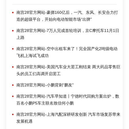
南宫28官方网站-豪掷160亿后，一汽、东风、长安合力打
造的超级平台，开始向电动智能市场“出牌”
南宫28官方网站-7万人完成首轮培训，京C摩托车11月1日
上路
南宫28官方网站-空中出租车来了！完全国产化2吨级电动
飞机上海试飞成功
南宫28官方网站-美国汽车业大罢工刚结束 两大药品零售巨
头的员工们高调开启罢工
南宫28官方网站-小鹏背刺“鹏友”
南宫28官方网站-汽车早知道丨宁德时代回购方案出炉，数
百名小鹏P5车主联名致信何小鹏
南宫28官方网站-上海汽配深耕研发创新 汽车市场复苏带来
发展机遇