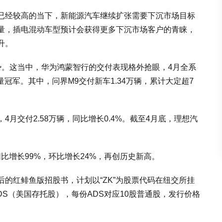
已经较高的当下，新能源汽车继续扩张需要下沉市场目标
量，插电混动车型预计会获得更多下沉市场客户的青睐，
升。
势。这当中，华为鸿蒙智行的交付表现格外抢眼，4月全系
量冠军。其中，问界M9交付新车1.34万辆，累计大定超7
月交付2.58万辆，同比增长0.4%。截至4月底，理想汽
同比增长99%，环比增长24%，再创历史新高。
的红鲱鱼版招股书，计划以“ZK”为股票代码在纽交所挂
DS（美国存托股），每份ADS对应10股普通股，发行价格