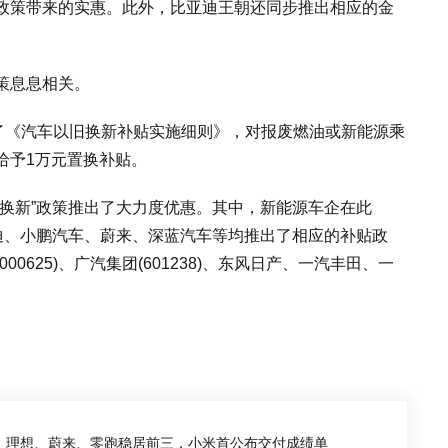
政策带来的实惠。此外，比亚迪王朝还同步推出相应的金
策息息相关。
台了《汽车以旧换新补贴实施细则》，对报废燃油或新能源乘
给予1万元置换补贴。
换新”政策推出了大力度优惠。其中，新能源车企在此
迪、小鹏汽车、蔚来、深蓝汽车等均推出了相应的补贴政
0625)、广汽集团(601238)、东风日产、一汽丰田、一
炉”：理想、蔚来、零跑稳居前三，小米首公布交付成绩单