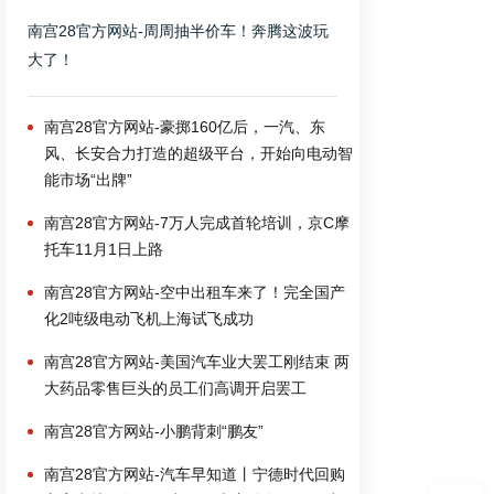
南宫28官方网站-周周抽半价车！奔腾这波玩
大了！
南宫28官方网站-豪掷160亿后，一汽、东
风、长安合力打造的超级平台，开始向电动智
能市场“出牌”
南宫28官方网站-7万人完成首轮培训，京C摩
托车11月1日上路
南宫28官方网站-空中出租车来了！完全国产
化2吨级电动飞机上海试飞成功
南宫28官方网站-美国汽车业大罢工刚结束 两
大药品零售巨头的员工们高调开启罢工
南宫28官方网站-小鹏背刺“鹏友”
南宫28官方网站-汽车早知道丨宁德时代回购