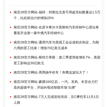
南宫28官方网站-福特：特斯拉北美可用超充站数量达1.5万
个，比此前估计的增加25%
南宫28官方网站-在原卡希尔卡莫斯科汽车经销中心原址将
重装开业第一家中俄汽车经销中心
南宫28官方网站-通用汽车与美国工会达成初步协议，为期
六周的罢工结束！增加70亿美元成本
南宫28官方网站-斯特兰蒂斯：第三季度营收增长7%，美国
罢工影响达30亿欧元
南宫28官方网站-周周抽半价车！奔腾这波玩大了！
南宫28官方网站-豪掷160亿后，一汽、东风、长安合力打
造的超级平台，开始向电动智能市场“出牌”
南宫28官方网站-7万人完成首轮培训，京C摩托车11月1日
上路