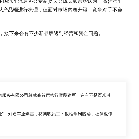
中国汽车流通协会专家委员会成员颜景辉认为，高合汽车
从产品端进行梳理，但面对市场内卷升级，竞争对手不会
下，接下来会有不少新品牌遇到经营和资金问题。
销售服务有限公司总裁兼首席执行官段建军：造车不是百米冲
失业”，知名车企爆雷，将离职员工：很难拿到赔偿，社保也停