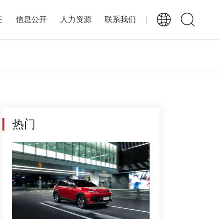
任
信息公开
人力资源
联系我们
热门