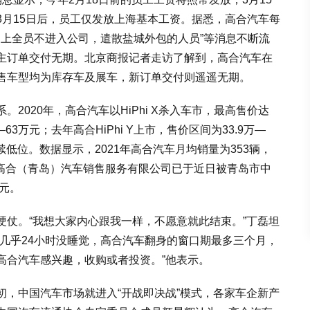
3月15日后，员工仅发放上海基本工资。据悉，高合汽车每
则上全员不进入公司，遣散盐城外包的人员”等消息不断流
主订单交付无期。北京商报记者走访了解到，高合汽车在
售车型均为库存车及展车，新订单交付则遥遥无期。
2020年，高合汽车以HiPhi X杀入车市，最高售价达
万—63万元；去年高合HiPhi Y上市，售价区间为33.9万—
续低位。数据显示，2021年高合汽车月均销量为353辆，
了解，高合（青岛）汽车销售服务有限公司已于近日被青岛市中
余元。
硬仗。“我想大家内心跟我一样，不愿意就此结束。”丁磊坦
几乎24小时没睡觉，高合汽车翻身的窗口期最多三个月，
高合汽车感兴趣，收购或者投资。”他表示。
初，中国汽车市场就进入“开战即决战”模式，各家车企新产