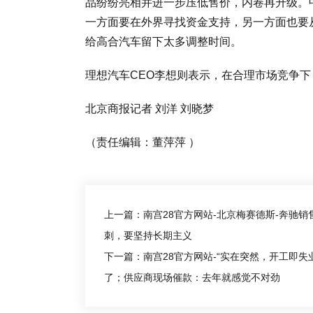
品纷纷亮相并进一步压低售价，内卷再升级。
一方面要在外界寻找资金支持，另一方面也要
给高合汽车留下太多调整时间。
理想汽车CEO李想则表示，在合理市场竞争
北京商报记者 刘洋 刘晓梦
（责任编辑：董萍萍 ）
上一篇：南宫28官方网站-北京梅赛德斯-奔驰
刺，要坚持长期主义
下一篇：南宫28官方网站-“实在突然，开工即
了；供应商现场催款：去年就感觉不对劲