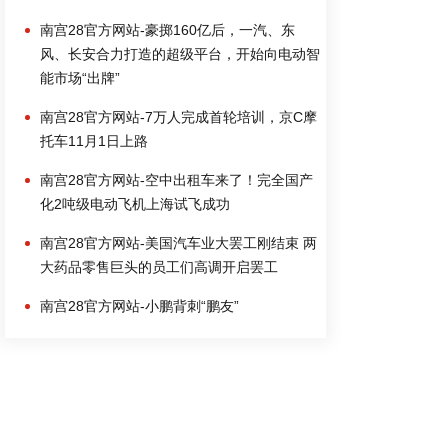
南宫28官方网站-豪掷160亿后，一汽、东
风、长安合力打造的超级平台，开始向电动智
能市场“出牌”
南宫28官方网站-7万人完成首轮培训，京C摩
托车11月1日上路
南宫28官方网站-空中出租车来了！完全国产
化2吨级电动飞机上海试飞成功
南宫28官方网站-美国汽车业大罢工刚结束 两
大药品零售巨头的员工们高调开启罢工
南宫28官方网站-小鹏背刺“鹏友”