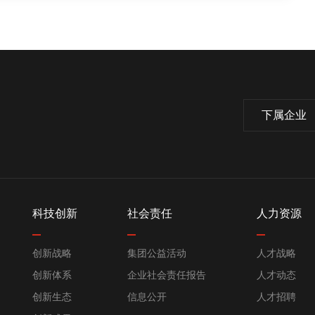
下属企业
科技创新
社会责任
人力资源
创新战略
集团公益活动
人才战略
创新体系
企业社会责任报告
人才动态
创新生态
信息公开
人才招聘