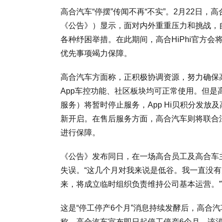
高合汽车“停摆”传闻不再“不实”。2月22日
《公告》）显示，面对内外重重压力和挑战，
各种纾困举措。在此期间，高合HiPhi官方
优先事项竭力保障。
高合汽车方面称，正积极协调资源，努力确保高
App车控功能、社区板块均可正常使用。但是
服务）将暂时停止服务，App Hi贝积分发
新开启。在售后服务方面，高合汽车则将联合
进行保障。
《公告》发布同日，在一场高合员工及高合车
失误。“这几个月对我来说是低谷。我一直没
来，将成立临时组织负责维持公司基本运营。
这是“停工停产6个月”消息持续发酵后，高合
称，高合汽车宣布即日起停工停产6个月。该消