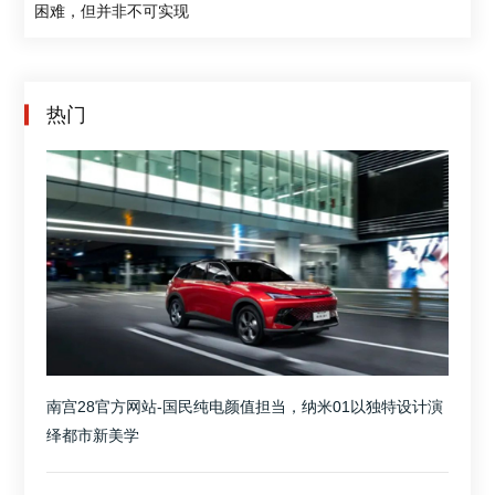
困难，但并非不可实现
热门
南宫28官方网站-国民纯电颜值担当，纳米01以独特设计演
绎都市新美学