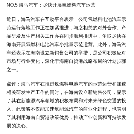
NO.5 海马汽车：尽快开展氢燃料汽车运营
近日，海马汽车在互动平台表示，公司氢燃料电池汽车示
范运行落地工作正在加紧推进，与之相关的对外合作、产
品研发及生产相关工作亦在同步顺利推进中，争取尽快在
海南开展氢燃料电池汽车小批量示范运营。此外，海马汽
车还表示在海南设立新销售公司的举措，是公司积极应对
市场与行业变化，深化于海南自贸港战略布局的计划步骤
之一。
点评：海马汽车在推进氢燃料电池汽车的示范运营和加速
相关研发生产工作的同时，在海南设立新销售公司，显示
了其在新能源汽车领域的积极布局和对未来绿色交通的投
入。此策略不仅能加速氢能源汽车的商业化进程，也表明
了其利用海南自贸港政策优势，推动产业创新和可持续发
展的决心。