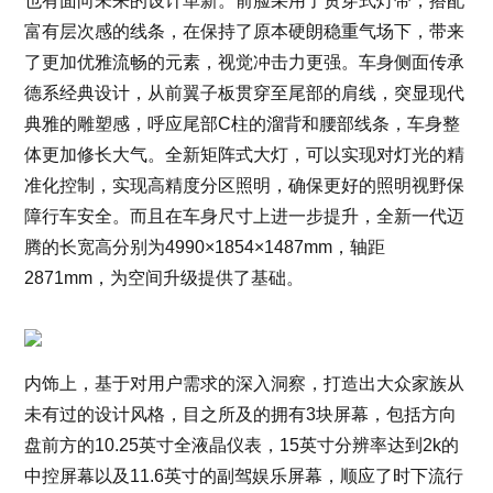
也有面向未来的设计革新。前脸采用了贯穿式灯带，搭配
富有层次感的线条，在保持了原本硬朗稳重气场下，带来
了更加优雅流畅的元素，视觉冲击力更强。车身侧面传承
德系经典设计，从前翼子板贯穿至尾部的肩线，突显现代
典雅的雕塑感，呼应尾部C柱的溜背和腰部线条，车身整
体更加修长大气。全新矩阵式大灯，可以实现对灯光的精
准化控制，实现高精度分区照明，确保更好的照明视野保
障行车安全。而且在车身尺寸上进一步提升，全新一代迈
腾的长宽高分别为4990×1854×1487mm，轴距
2871mm，为空间升级提供了基础。
内饰上，基于对用户需求的深入洞察，打造出大众家族从
未有过的设计风格，目之所及的拥有3块屏幕，包括方向
盘前方的10.25英寸全液晶仪表，15英寸分辨率达到2k的
中控屏幕以及11.6英寸的副驾娱乐屏幕，顺应了时下流行