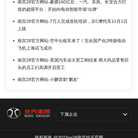
南宫28官方网站-豪掷160亿后，一汽、东风、长安合力打
造的超级平台，开始向电动智能市场“出牌”
南宫28官方网站-7万人完成首轮培训，京C摩托车11月1日
上路
南宫28官方网站-空中出租车来了！完全国产化2吨级电动
飞机上海试飞成功
南宫28官方网站-美国汽车业大罢工刚结束 两大药品零售巨
头的员工们高调开启罢工
南宫28官方网站-小鹏背刺“鹏友”
下属企业
版权所有 @2023ng28南宫娱乐官网