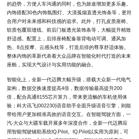
的趋势，方便人车沟通的同时，也为旅途增加更多乐趣。
内饰搭配30色内饰氛围灯、大漠孤烟直透光饰条等，更符
合用户对未来感和科技感的追求。此外，打孔皮质座椅、
软质包覆双缝线、前后门板透光装饰条等，大幅提升精致
舒适感。配置上，后排座椅配备靠背电动可调、通风加
热、8点按摩、云感头枕等，打造后排的尊享舒适体验。
整体内饰的革新代表着大众品牌在智能化时代打造的未来
座舱，实现大气设计与实用功能的融合。
智能化上，全新一代迈腾大幅升级，搭载大众新一代电气
架构，数据交换速度提高4倍，数据传输最高提升200
倍，配合高通8155芯片算力，带来更流畅的车机使用体
验；科大讯飞(002230)语音助手全面升级语音引擎，则能
带给用户更加精准高效的语音交互。在智能驾驶方面，一
汽-大众与大疆车载开展多年深度合作，全新一代迈腾应
用智能驾驶辅助系统IQ.Pilot。IQ.Pilot以实用为原则，可