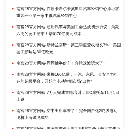
南宫28官方网站-在原卡希尔卡莫斯科汽车经销中心原址将
重装开业第一家中俄汽车经销中心
南宫28官方网站-通用汽车与美国工会达成初步协议，为期
六周的罢工结束！增加70亿美元成本
南宫28官方网站-斯特兰蒂斯：第三季度营收增长7%，美国
罢工影响达30亿欧元
南宫28官方网站-周周抽半价车！奔腾这波玩大了！
南宫28官方网站-豪掷160亿后，一汽、东风、长安合力打
造的超级平台，开始向电动智能市场“出牌”
南宫28官方网站-7万人完成首轮培训，京C摩托车11月1日
上路
南宫28官方网站-空中出租车来了！完全国产化2吨级电动
飞机上海试飞成功
南宫28官方网站-美国汽车业大罢工刚结束 两大药品零售巨