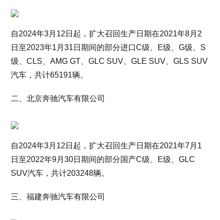
自2024年3月12日起，扩大召回生产日期在2021年8月2
日至2023年1月31日期间的部分进口C级、E级、G级、S
级、CLS、AMG GT、GLC SUV、GLE SUV、GLS SUV
汽车，共计65191辆。
二、北京奔驰汽车有限公司
自2024年3月12日起，扩大召回生产日期在2021年7月1
日至2022年9月30日期间的部分国产C级、E级、GLC
SUV汽车，共计203248辆。
三、福建奔驰汽车有限公司