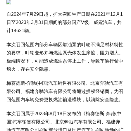
自2024年7月29日起，扩大召回生产日期在2021年12月1
日至2023年3月31日期间的部分国产V级、威霆汽车，共
计14621辆。
本次召回范围内部分车辆因燃油泵的叶轮不满足材料特性
的要求，叶轮变形并与燃油泵壳体发生摩擦，阻力增大。
极端情况下，可能造成燃油泵停止工作，导致车辆行驶中
熄火，存在安全隐患。
梅赛德斯-奔驰(中国)汽车销售有限公司、北京奔驰汽车有
限公司、福建奔驰汽车有限公司将通过授权经销商，为召
回范围内车辆免费更换燃油输送模块，以消除安全隐患。
本次召回属于2023年8月18日发布的《梅赛德斯-奔驰(中
国)汽车销售有限公司、北京奔驰汽车有限公司、福建奔
驰汽车有限公司召回部分进口及国产汽车》召回活动的扩