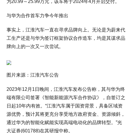
为20.99～25.99万元，该车将于2024年4月开启交付。
与华为合作首车力争今年推出
事实上，江淮汽车一直在寻求品牌向上。无论是为蔚来代
工生产还是与华为签订框架协议合作造车，均是其谋求品
牌向上的一次又一次尝试。
图片来源：江淮汽车公告
2023年12月1日晚间，江淮汽车发布公告称，其与华为终
端有限公司签署《智能新能源汽车合作协议》，自签订之
日起10年内有效。“江淮汽车属于国资背景，具备区域资
源优势，预计其将更充分享受地方政府资金、资源倾斜，
通过华为的智能化赋能实现高端电动化的品牌转型。”光
大证券(601788)在其研报中称。