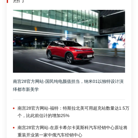
南宫28官方网站-国民纯电颜值担当，纳米01以独特设计演
绎都市新美学
南宫28官方网站-福特：特斯拉北美可用超充站数量达1.5万
个，比此前估计的增加25%
南宫28官方网站-在原卡希尔卡莫斯科汽车经销中心原址将
重装开业第一家中俄汽车经销中心