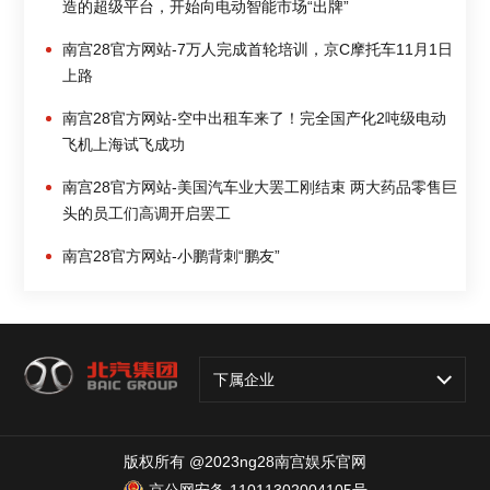
造的超级平台，开始向电动智能市场“出牌”
南宫28官方网站-7万人完成首轮培训，京C摩托车11月1日
上路
南宫28官方网站-空中出租车来了！完全国产化2吨级电动
飞机上海试飞成功
南宫28官方网站-美国汽车业大罢工刚结束 两大药品零售巨
头的员工们高调开启罢工
南宫28官方网站-小鹏背刺“鹏友”
下属企业
版权所有 @2023ng28南宫娱乐官网