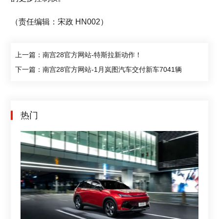
（责任编辑：宋政 HN002）
上一篇：南宫28官方网站-特斯拉新动作！
下一篇：南宫28官方网站-1月岚图汽车交付新车7041辆
热门