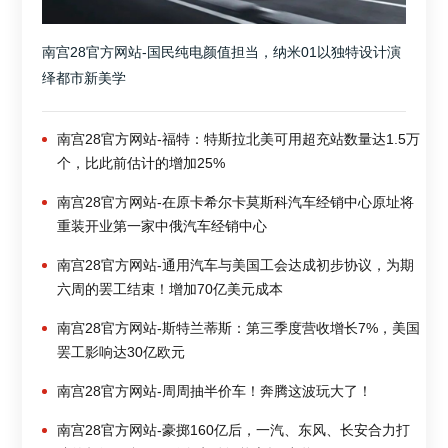
南宫28官方网站-国民纯电颜值担当，纳米01以独特设计演
绎都市新美学
南宫28官方网站-福特：特斯拉北美可用超充站数量达1.5万
个，比此前估计的增加25%
南宫28官方网站-在原卡希尔卡莫斯科汽车经销中心原址将
重装开业第一家中俄汽车经销中心
南宫28官方网站-通用汽车与美国工会达成初步协议，为期
六周的罢工结束！增加70亿美元成本
南宫28官方网站-斯特兰蒂斯：第三季度营收增长7%，美国
罢工影响达30亿欧元
南宫28官方网站-周周抽半价车！奔腾这波玩大了！
南宫28官方网站-豪掷160亿后，一汽、东风、长安合力打