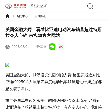
新闻中心
新闻简讯
美国金融大鳄：看着比亚迪电动汽车销量超过特斯
拉令人心碎-南宫28官方网站
2025/08/01
分享到
美国金融大鳄、城堡投资集团创始人肯·格里芬最近对比
亚迪(002594)去年第四季度电动汽车销量超过特斯拉的消
息发表了看法。
格里芬周二在迈阿密举行的MFA网络会议上表示：“看到
比亚迪在全球销量上超过特斯拉，有点令人心碎。我们在