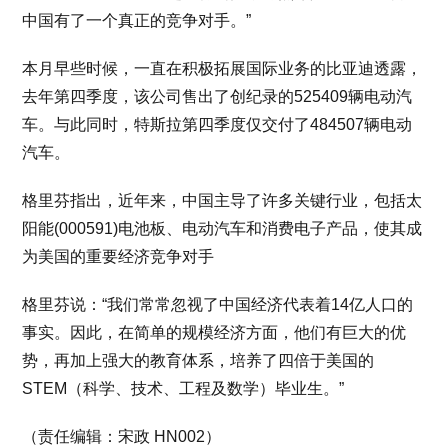
中国有了一个真正的竞争对手。”
本月早些时候，一直在积极拓展国际业务的比亚迪透露，
去年第四季度，该公司售出了创纪录的525409辆电动汽
车。与此同时，特斯拉第四季度仅交付了484507辆电动
汽车。
格里芬指出，近年来，中国主导了许多关键行业，包括太
阳能(000591)电池板、电动汽车和消费电子产品，使其成
为美国的重要经济竞争对手
格里芬说：“我们常常忽视了中国经济代表着14亿人口的
事实。因此，在简单的规模经济方面，他们有巨大的优
势，再加上强大的教育体系，培养了四倍于美国的
STEM（科学、技术、工程及数学）毕业生。”
（责任编辑：宋政 HN002）