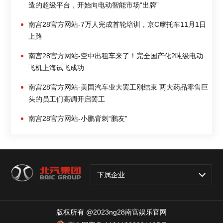
造的超级平台，开始向电动智能市场“出牌”
南宫28官方网站-7万人完成首轮培训，京C摩托车11月1日
上路
南宫28官方网站-空中出租车来了！完全国产化2吨级电动
飞机上海试飞成功
南宫28官方网站-美国汽车业大罢工刚结束 两大药品零售巨
头的员工们高调开启罢工
南宫28官方网站-小鹏背刺“鹏友”
下属企业
版权所有 @2023ng28南宫娱乐官网