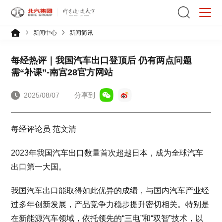
新闻中心
新闻简讯
每经热评｜我国汽车出口登顶后 仍有两点问题
需“补课”-南宫28官方网站
2025/08/07
分享到
每经评论员 范文清
2023年我国汽车出口数量首次超越日本，成为全球汽车
出口第一大国。
我国汽车出口能取得如此优异的成绩，与国内汽车产业经
过多年创新发展，产品竞争力稳步提升密切相关。特别是
在新能源汽车领域，依托领先的“三电”和“双智”技术，以