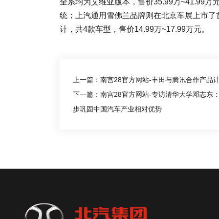
全系均为艾维亚版本，售价35.99万~41.9
统；上汽通用雪佛兰品牌则在北京车展上市了首
计，共4款车型，售价14.99万~17.99万元。
上一篇：南宫28官方网站-丰田与腾讯合作产品计
下一篇：南宫28官方网站-专访清华大学邓志东
步巩固中国汽车产业相对优势