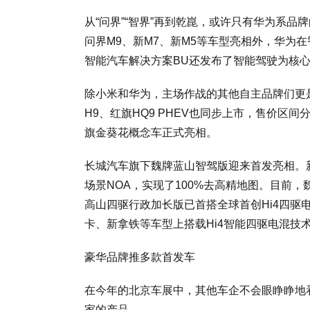
从“问界”“智界”再到乾崑，或许只有华为系品
问界M9、新M7、新M5等车型亮相外，华为在
智能汽车解决方案BU还发布了智能驾驶为核
除小米和华为，主场作战的其他自主品牌们更
H9、红旗HQ9 PHEV也同步上市，售价区间分别为
旗金葵花概念车正式亮相。
长城汽车旗下魏牌蓝山智驾版迎来首发亮相。新车搭载C
场景NOA，实现了100%去高精地图。目前，
高山四驱行政加长版已首搭全球首创Hi4四驱
卡、新拿铁等车型上搭载Hi4智能四驱电混技
豪华品牌推多款首发车
在今年的北京车展中，其他车企不会眼睁睁地
家的产品。