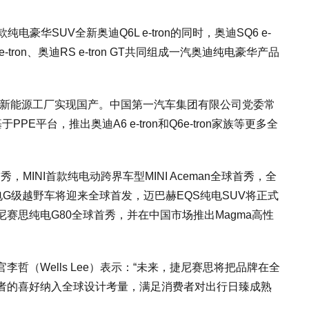
豪华SUV全新奥迪Q6L e-tron的同时，奥迪SQ6 e-
tron、奥迪RS e-tron GT共同组成一汽奥迪纯电豪华产品
迪一汽新能源工厂实现国产。中国第一汽车集团有限公司党委常
PE平台，推出奥迪A6 e-tron和Q6e-tron家族等更多全
MINI首款纯电动跨界车型MINI Aceman全球首秀，全
驰纯电G级越野车将迎来全球首发，迈巴赫EQS纯电SUV将正式
赛思纯电G80全球首秀，并在中国市场推出Magma高性
哲（Wells Lee）表示：“未来，捷尼赛思将把品牌在全
者的喜好纳入全球设计考量，满足消费者对出行日臻成熟