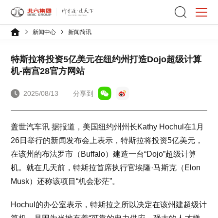
新闻中心
新闻简讯
特斯拉将投资5亿美元在纽约州打造Dojo超级计算
机-南宫28官方网站
2025/08/13
分享到
盖世汽车讯 据报道，美国纽约州州长Kathy Hochul在1月
26日举行的新闻发布会上表示，特斯拉将投资5亿美元，
在该州的布法罗市（Buffalo）建造一台“Dojo”超级计算
机。就在几天前，特斯拉首席执行官埃隆·马斯克（Elon
Musk）还称该项目“机会渺茫”。
Hochul的办公室表示，特斯拉之所以决定在该州建超级计