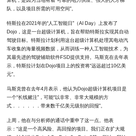
算机，是因为当地有着“可靠的电力供应、强大的人才梯
队，以及项目所需的可用空间”。
特斯拉在2021年的“人工智能日”（AI Day）上发布了
Dojo，这是一台超级计算机，旨在帮助特斯拉实现其自动
驾驶目标。特斯拉计划利用这台超级计算机处理其电动汽
车收集的海量视频数据，从而训练一种人工智能技术，为
其最先进的驾驶辅助软件FSD提供支持。马斯克在去年表
示，特斯拉计划在Dojo项目上的投资将“远远超过10亿美
元”。
马斯克曾在去年4月表示，他认为Dojo超级计算机项目是
一个“长线赌注”，可能“以非常、非常大规模的方
式．．．．．．带来数千亿美元级别的回报”。
上周，他在与分析师的通话中重申了这一点。他表
示：“这是一个高风险、高回报的项目。我们正在扩大规