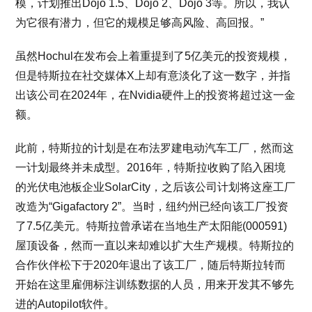
模，计划推出Dojo 1.5、Dojo 2、Dojo 3等。所以，我认
为它很有潜力，但它的规模足够高风险、高回报。”
虽然Hochul在发布会上着重提到了5亿美元的投资规模，
但是特斯拉在社交媒体X上却有意淡化了这一数字，并指
出该公司在2024年，在Nvidia硬件上的投资将超过这一金
额。
此前，特斯拉的计划是在布法罗建电动汽车工厂，然而这
一计划最终并未成型。2016年，特斯拉收购了陷入困境
的光伏电池板企业SolarCity，之后该公司计划将这座工厂
改造为“Gigafactory 2”。当时，纽约州已经向该工厂投资
了7.5亿美元。特斯拉曾承诺在当地生产太阳能(000591)
屋顶设备，然而一直以来却难以扩大生产规模。特斯拉的
合作伙伴松下于2020年退出了该工厂，随后特斯拉转而
开始在这里雇佣标注训练数据的人员，用来开发其不够先
进的Autopilot软件。