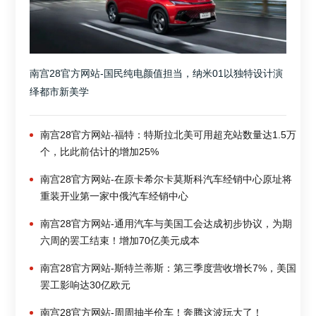
南宫28官方网站-国民纯电颜值担当，纳米01以独特设计演
绎都市新美学
南宫28官方网站-福特：特斯拉北美可用超充站数量达1.5万
个，比此前估计的增加25%
南宫28官方网站-在原卡希尔卡莫斯科汽车经销中心原址将
重装开业第一家中俄汽车经销中心
南宫28官方网站-通用汽车与美国工会达成初步协议，为期
六周的罢工结束！增加70亿美元成本
南宫28官方网站-斯特兰蒂斯：第三季度营收增长7%，美国
罢工影响达30亿欧元
南宫28官方网站-周周抽半价车！奔腾这波玩大了！