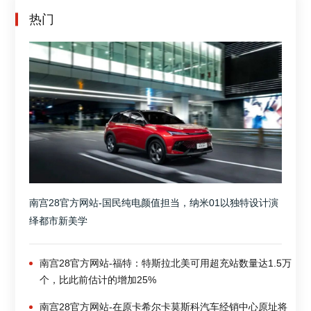
热门
南宫28官方网站-国民纯电颜值担当，纳米01以独特设计演
绎都市新美学
南宫28官方网站-福特：特斯拉北美可用超充站数量达1.5万
个，比此前估计的增加25%
南宫28官方网站-在原卡希尔卡莫斯科汽车经销中心原址将