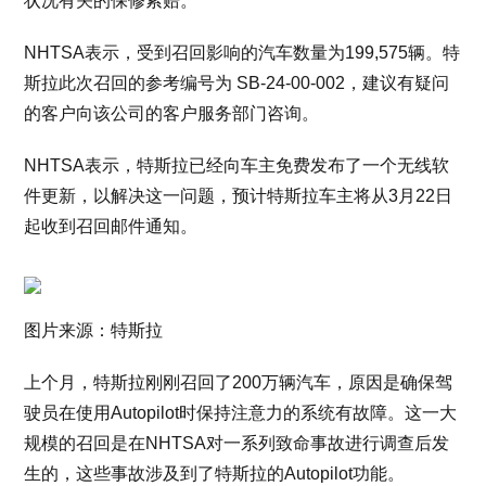
状况有关的保修索赔。
NHTSA表示，受到召回影响的汽车数量为199,575辆。特
斯拉此次召回的参考编号为 SB-24-00-002，建议有疑问
的客户向该公司的客户服务部门咨询。
NHTSA表示，特斯拉已经向车主免费发布了一个无线软
件更新，以解决这一问题，预计特斯拉车主将从3月22日
起收到召回邮件通知。
图片来源：特斯拉
上个月，特斯拉刚刚召回了200万辆汽车，原因是确保驾
驶员在使用Autopilot时保持注意力的系统有故障。这一大
规模的召回是在NHTSA对一系列致命事故进行调查后发
生的，这些事故涉及到了特斯拉的Autopilot功能。