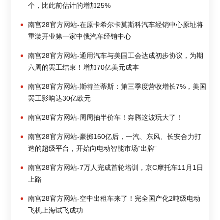
个，比此前估计的增加25%
南宫28官方网站-在原卡希尔卡莫斯科汽车经销中心原址将
重装开业第一家中俄汽车经销中心
南宫28官方网站-通用汽车与美国工会达成初步协议，为期
六周的罢工结束！增加70亿美元成本
南宫28官方网站-斯特兰蒂斯：第三季度营收增长7%，美国
罢工影响达30亿欧元
南宫28官方网站-周周抽半价车！奔腾这波玩大了！
南宫28官方网站-豪掷160亿后，一汽、东风、长安合力打
造的超级平台，开始向电动智能市场“出牌”
南宫28官方网站-7万人完成首轮培训，京C摩托车11月1日
上路
南宫28官方网站-空中出租车来了！完全国产化2吨级电动
飞机上海试飞成功