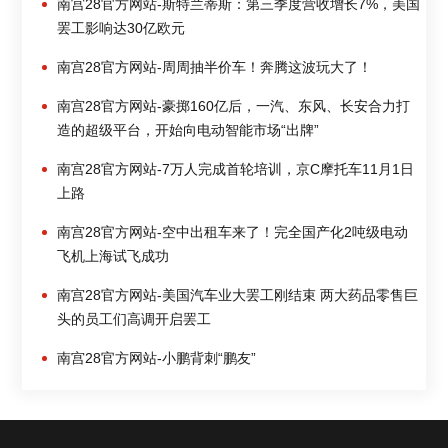
南宫28官方网站-斯特兰蒂斯：第三季度营收增长7%，美国
罢工影响达30亿欧元
南宫28官方网站-周周抽半价车！奔腾这波玩大了！
南宫28官方网站-豪掷160亿后，一汽、东风、长安合力打
造的超级平台，开始向电动智能市场“出牌”
南宫28官方网站-7万人完成首轮培训，京C摩托车11月1日
上路
南宫28官方网站-空中出租车来了！完全国产化2吨级电动
飞机上海试飞成功
南宫28官方网站-美国汽车业大罢工刚结束 两大药品零售巨
头的员工们高调开启罢工
南宫28官方网站-小鹏背刺“鹏友”