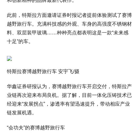
和创新精神的品牌最新代表作。
此前，特斯拉方面邀请证券时报记者提前体验测试了赛博
越野旅行车。充满科技感的外观、车身的高强度不锈钢材
料、双层装甲玻璃……种种亮点都表明这是一款“未来感
十足”的车。
特斯拉赛博越野旅行车 安宇飞/摄
华鑫证券研报认为，赛博越野旅行车开启交付，特斯拉产
业链再次迎来布局良机。据了解，目前一体化压铸技术已
经迎来“发展拐点”，渗透率有望迅速提升，带动相应产业
链发展机遇。
“会功夫”的赛博越野旅行车