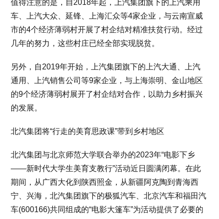
值得注意的是，自2018年起，上汽集团旗下的上汽乘用
车、上汽大众、延锋、上海汇众等4家企业，与云南宣威
市的4个经济薄弱村开展了村企结对精准扶贫行动。经过
几年的努力，这些村庄已经全部实现脱贫。
另外，自2019年开始，上汽集团旗下的上汽大通、上汽
通用、上汽销售公司等9家企业，与上海崇明、金山地区
的9个经济薄弱村展开了村企结对合作，以助力乡村振兴
的发展。
北汽集团将“行走的美育思政课”带到乡村地区
北汽集团与北京师范大学联合举办的2023年“电影下乡
——新时代大学生美育支教行”活动近日圆满闭幕。在此
期间，从广西大化到陕西照金，从新疆阿克陶到青海西
宁、兴海，北汽集团旗下的极狐汽车、北京汽车和福田汽
车(600166)共同组成的“电影大篷车”为活动提供了必要的