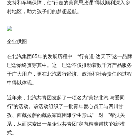
支持和车辆保障，使“行走的美育思政课”得以顺利深入乡
村地区，助力孩子们的梦想起航。
企业供图
在北汽集团65年的发展历程中，“行有道·达天下”这一品牌
理念始终贯穿其中。这一理念不仅推动着数千万产品服务
于广大用户，更在北汽履行经济、政治和社会责任的过程
中得以体现。
近年来，北汽共青团发起了一项名为“美好北汽 与爱同
行”的活动。该活动组织了一批青年爱心员工与四川甘
孜、西藏拉萨的藏族家庭困难学生形成“一对一”帮扶关
系，从而探索出一条企业共青团“定向精准帮扶”的新模
式。