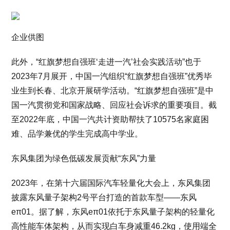
企业供图
此外，“红旗梦想自强班‘走进一汽’社会实践活动”也于
2023年7月展开，中国一汽组织“红旗梦想自强班”优秀毕
业生到长春、北京开展研学活动。“红旗梦想自强班”是中
国一汽贯彻党和国家战略、回应社会诉求的重要项目。截
至2022年底，中国一汽共计资助帮扶了10575名家庭困
难、品学兼优的学生完成高中学业。
东风集团为绿色低碳发展贡献“东风”力量
2023年，在第十六届国际汽车轻量化大会上，东风集团
披露东风量子架构2号平台打造的首款车型——东风
eπ01。据了解，东风eπ01依托于东风量子架构的轻量化
高性能车体架构，从而实现白车身减重46.2kg，使用端全