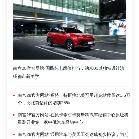
南宫28官方网站-国民纯电颜值担当，纳米01以独特设计演
绎都市新美学
南宫28官方网站-福特：特斯拉北美可用超充站数量达1.5万
个，比此前估计的增加25%
南宫28官方网站-在原卡希尔卡莫斯科汽车经销中心原址将
重装开业第一家中俄汽车经销中心
南宫28官方网站-通用汽车与美国工会达成初步协议，为期