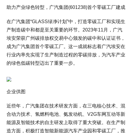
助力产业绿色转型，广汽集团(601238)首个零碳工厂建成
在广汽集团“GLASS绿净计划”中，打造零碳工厂和实现生
产制造碳中和都是至关重要的环节。2023年11月，广汽
埃安荣获广州碳排放权交易中心颁发的碳中和认证证书，
成为广汽集团首个零碳工厂。这一成就标志着广汽埃安在
行业内率先实现了生产制造过程的零碳排放，为汽车产业
的绿色低碳转型迈出了重要一步。
企业供图
近些年，广汽集团在技术研发方面，在三电核心技术、混
合动力技术、氢燃料电池、氨发动机、V2G车网互动等新
能源及智能技术的自主研发上取得了重大突破。在生产制
造方面，积极打造智能新能源汽车产业园和零碳工厂，推