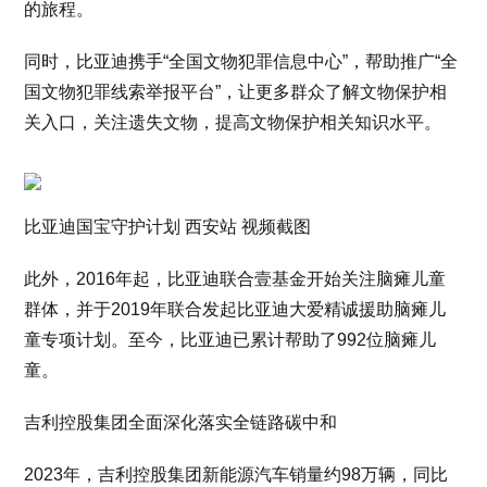
的旅程。
同时，比亚迪携手“全国文物犯罪信息中心”，帮助推广“全
国文物犯罪线索举报平台”，让更多群众了解文物保护相
关入口，关注遗失文物，提高文物保护相关知识水平。
比亚迪国宝守护计划 西安站 视频截图
此外，2016年起，比亚迪联合壹基金开始关注脑瘫儿童
群体，并于2019年联合发起比亚迪大爱精诚援助脑瘫儿
童专项计划。至今，比亚迪已累计帮助了992位脑瘫儿
童。
吉利控股集团全面深化落实全链路碳中和
2023年，吉利控股集团新能源汽车销量约98万辆，同比