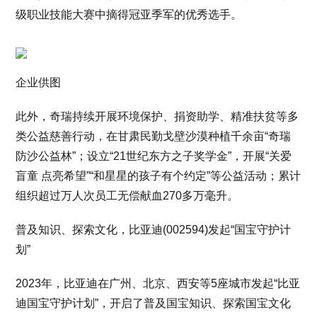
级职业技能大赛中摘得冠亚季军的优秀选手。
企业供图
此外，奇瑞持续开展环境保护、捐资助学、精准扶贫等多
类公益慈善行动，在甘肃民勤戈壁沙漠种植千余亩“奇瑞
防沙公益林”；设立“21世纪东方之子奖学金”，开展“关爱
盲童 点亮希望”“和星星的孩子有个约定”等公益活动；累计
组织超过万人次员工无偿献血270多万毫升。
普及知识、探索文化，比亚迪(002594)发起“国宝守护计
划”
2023年，比亚迪在广州、北京、西安等5座城市发起“比亚
迪国宝守护计划”，开启了普及国宝知识、探索国宝文化