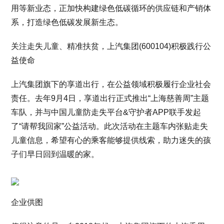
用等新业态，正加快构建绿色低碳循环的供应链和产销体
系，打造绿色低碳发展新生态。
关注走失儿童、精准扶贫，上汽集团(600104)积极践行公
益使命
上汽集团旗下的享道出行，在公益领域积极履行企业社会
责任。去年9月4日，享道出行正式推出“上海慈善周”主题
车队，并与中国儿童防走失平台&守护者APP联手发起
了“请帮我回家”公益活动。此次活动在主题车内张贴走失
儿童信息，希望有心的乘客能够提供线索，助力迷失的孩
子们早日回到温暖的家。
企业供图